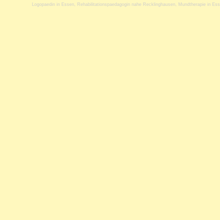
Logopaedin in Essen
,
Rehabilitationspaedagogin nahe Recklinghausen
,
Mundtherapie in Es