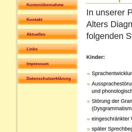
Kostenübernahme
In unserer P
Kontakt
Alters Diag
folgenden S
Aktuelles
Links
Kinder:
Impressum
Sprachentwicklu
Datenschutzerklärung
Aussprachestörun
und phonologisc
Störung der Gra
(Dysgrammatism
eingeschränkter
später Sprechbeg