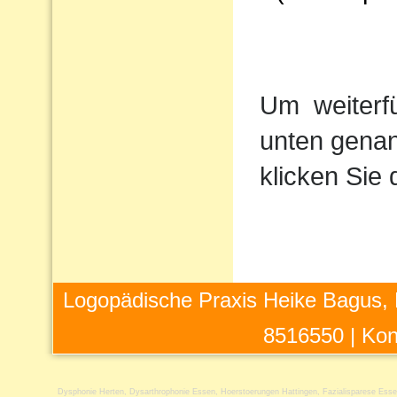
Um
weiterf
unten genan
klicken Sie 
Logopädische Praxis Heike Bagus, 
8516550 |
Kon
Dysphonie Herten
,
Dysarthrophonie Essen
,
Hoerstoerungen Hattingen
,
Fazialisparese Ess