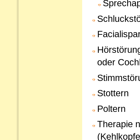
Sprechap
Schluckst
Facialispa
Hörstörun
oder Cochl
Stimmstör
Stottern
Poltern
Therapie 
(Kehlkopfe