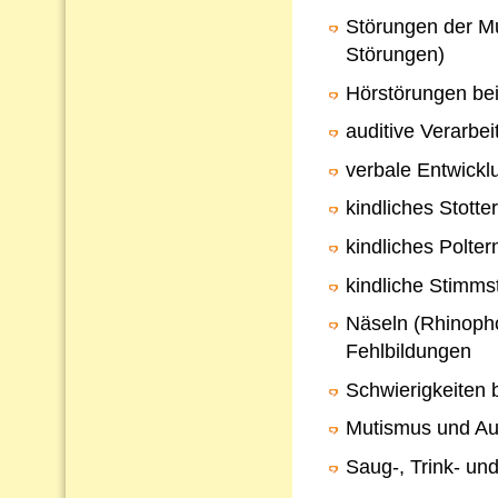
Störungen der Mu
Störungen)
Hörstörungen bei
auditive Verarb
verbale Entwickl
kindliches Stotte
kindliches Polter
kindliche Stimms
Näseln (Rhinopho
Fehlbildungen
Schwierigkeiten 
Mutismus und Au
Saug-, Trink- un