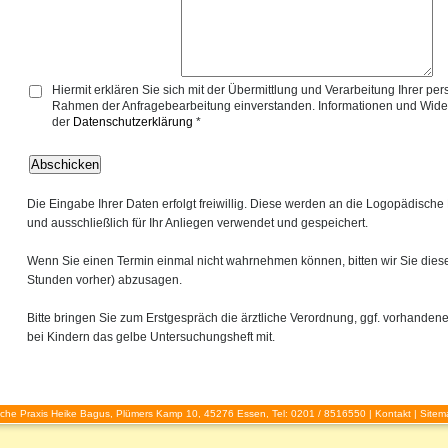
Hiermit erklären Sie sich mit der Übermittlung und Verarbeitung Ihrer 
Rahmen der Anfragebearbeitung einverstanden. Informationen und Wider
der
Datenschutzerklärung
*
Die Eingabe Ihrer Daten erfolgt freiwillig. Diese werden an die Logopädische
und ausschließlich für Ihr Anliegen verwendet und gespeichert.
Wenn Sie einen Termin einmal nicht wahrnehmen können, bitten wir Sie diese
Stunden vorher) abzusagen.
Bitte bringen Sie zum Erstgespräch die ärztliche Verordnung, ggf. vorhandene
bei Kindern das gelbe Untersuchungsheft mit.
che Praxis Heike Bagus, Plümers Kamp 10, 45276 Essen, Tel: 0201 / 8516550 |
Kontakt
|
Sitem