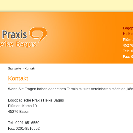
Logop
Heike
Plüme
45276
Tel:
Fax:
Startseite
>
Kontakt
Kontakt
Wenn Sie Fragen haben oder einen Termin mit uns vereinbaren möchten, könn
Logopädische Praxis Heike Bagus
Plümers Kamp 10
45276 Essen
Tel.: 0201-8516550
Fax: 0201-8516552