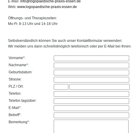
E-Mail:
info@logopaedische-praxis-essen.de
Web:
www.logopaedische-praxis-essen.de
Öffnungs- und Therapiezeiten:
Mo-Fr. 8-13 Uhr und 14-18 Uhr
Selbstverständlich können Sie auch unser Kontaktformular verwenden:
Wir melden uns dann schnellstmöglich telefonisch oder per E-Mail bei Ihnen.
Vorname*:
Nachname*:
Geburtsdatum:
Strasse:
PLZ / Ort:
Telefon:
Telefon tagsüber:
E-Mail*:
Betreff*:
Bemerkung*: