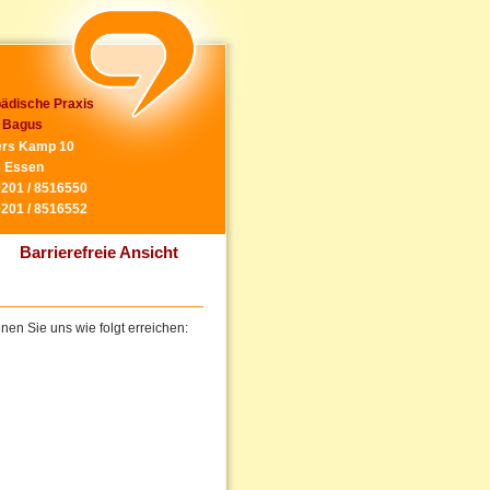
ädische Praxis
 Bagus
rs Kamp 10
 Essen
0201 / 8516550
0201 / 8516552
Barrierefreie Ansicht
en Sie uns wie folgt erreichen: