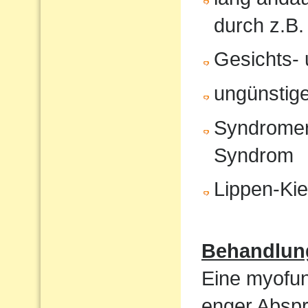
durch z.B.
Gesichts- 
ungünstige
Syndromer
Syndrom
Lippen-Ki
Behandlun
Eine myofunk
enger Absp