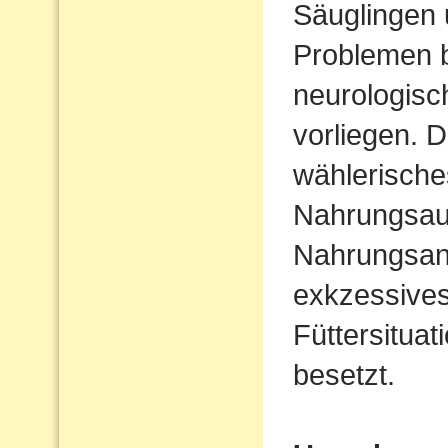
Säuglingen 
Problemen b
neurologisc
vorliegen. D
wählerische
Nahrungsau
Nahrungsan
exkzessives
Füttersituat
besetzt.