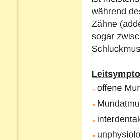
während de
Zähne (adde
sogar zwisc
Schluckmust
Leitsympto
offene Mu
Mundatmu
interdenta
unphysiol