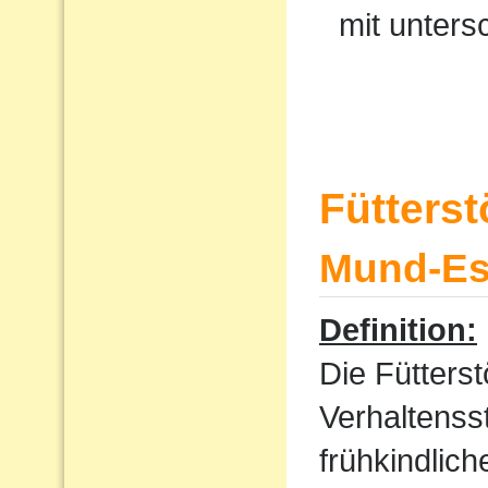
mit unters
Fütters
Mund-Ess
Definition:
Die Fütterst
Verhaltenss
frühkindlic