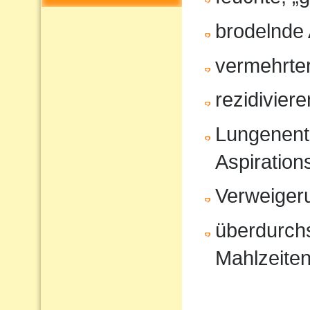
brodelnde
vermehrter
rezidivier
Lungenent
Aspiratio
Verweiger
überdurchs
Mahlzeite