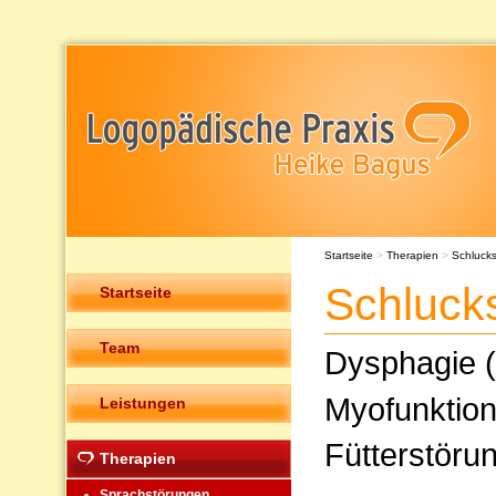
Startseite
>
Therapien
>
Schluck
Schluck
Startseite
Team
Dysphagie (
Myofunktion
Leistungen
Fütterstöru
Therapien
Sprachstörungen