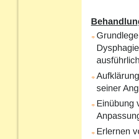
Behandlun
Grundlege
Dysphagiet
ausführlic
Aufklärung
seiner An
Einübung vo
Anpassun
Erlernen 