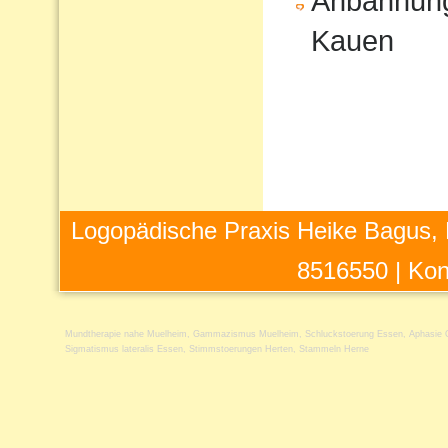
Anbahnung
Kauen
Logopädische Praxis Heike Bagus, 
8516550 |
Kon
Mundtherapie nahe Muelheim
,
Gammazismus Muelheim
,
Schluckstoerung Essen
,
Aphasie 
Sigmatismus lateralis Essen
,
Stimmstoerungen Herten
,
Stammeln Herne