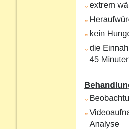
extrem wä
Heraufwür
kein Hunge
die Einnah
45 Minute
Behandlung
Beobachtun
Videoaufna
Analyse