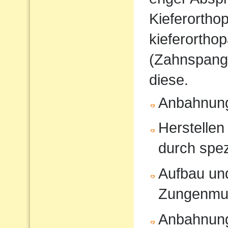
Kieferorthop
kieferortho
(Zahnspange
diese.
Anbahnung
Herstellen
durch spe
Aufbau und
Zungenmus
Anbahnung