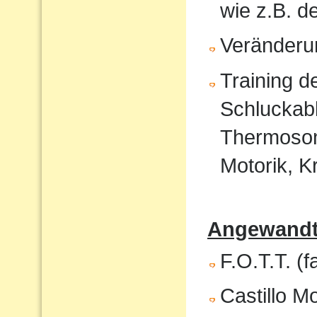
wie z.B. 
Veränderu
Training 
Schluckabl
Thermosond
Motorik, K
Angewandte
F.O.T.T. (f
Castillo M