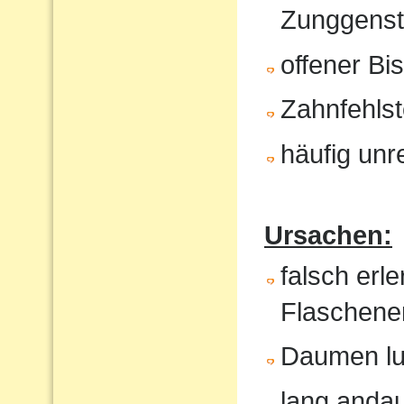
Zunggenst
offener Bi
Zahnfehlst
häufig unr
Ursachen:
falsch erl
Flaschene
Daumen lu
lang anda