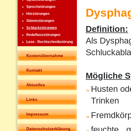
Sprechstörungen
Dysphag
Hörstörungen
Stimmstörungen
Definition:
Schluckstörungen
Redeflussstörungen
Als Dysphag
Lese - Rechtschreibstörung
Schluckabla
Kostenübernahme
Kontakt
Mögliche 
Aktuelles
Husten od
Trinken
Links
Fremdkörp
Impressum
feuchte, „
Datenschutzerklärung