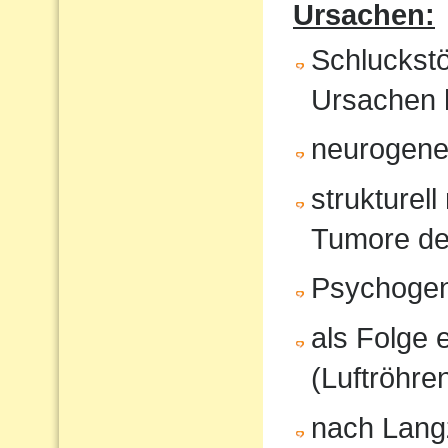
Ursachen:
Schluckst
Ursachen 
neurogene 
strukturel
Tumore de
Psychoge
als Folge 
(Luftröhren
nach Langz