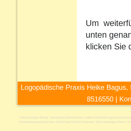
Um
weiterf
unten genan
klicken Sie 
Logopädische Praxis Heike Bagus, 
8516550 |
Kon
Trinkstoerungen Bottrop
,
Hoertraining Gelsenkirchen
,
auditive Wahrnehmungsstoerung Ess
Verarbeitungsstoerung Essen
,
Wortschatz Defizite Dortmund
,
Stimmstoerungen Herten
,
Po