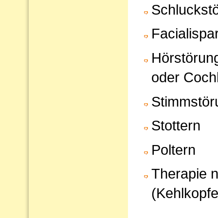
Schluckst
Facialispa
Hörstörun
oder Cochl
Stimmstör
Stottern
Poltern
Therapie 
(Kehlkopfe