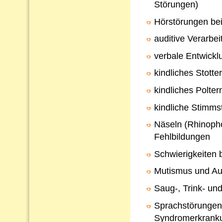
Störungen)
Hörstörungen bei
auditive Verarb
verbale Entwickl
kindliches Stotte
kindliches Polter
kindliche Stimms
Näseln (Rhinopho
Fehlbildungen
Schwierigkeiten 
Mutismus und Au
Saug-, Trink- un
Sprachstörungen
Syndromerkrank