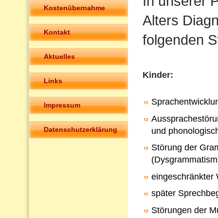
In unserer P
Kostenübernahme
Alters Diag
Kontakt
folgenden S
Aktuelles
Kinder:
Links
Sprachentwicklu
Impressum
Aussprachestörun
Datenschutzerklärung
und phonologisc
Störung der Gra
(Dysgrammatism
eingeschränkter
später Sprechbeg
Störungen der Mu