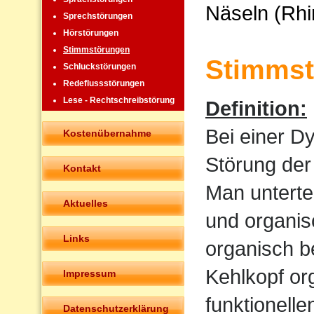
Näseln (Rhi
Sprechstörungen
Hörstörungen
Stimmstörungen
Stimmst
Schluckstörungen
Redeflussstörungen
Lese - Rechtschreibstörung
Definition:
Bei einer D
Kostenübernahme
Störung der
Kontakt
Man untertei
Aktuelles
und organis
Links
organisch b
Kehlkopf or
Impressum
funktionell
Datenschutzerklärung