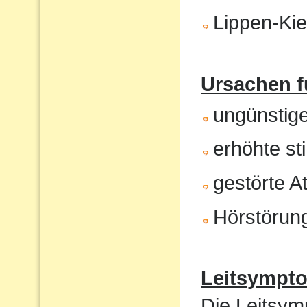
Lippen-Ki
Ursachen f
ungünstig
erhöhte st
gestörte 
Hörstörun
Leitsympt
Die Leitsym