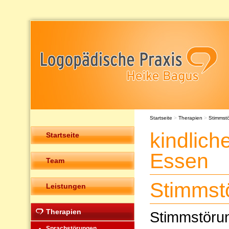
Startseite
>
Therapien
>
Stimmst
kindlic
Startseite
Essen
Team
Stimmst
Leistungen
Therapien
Stimmstöru
Sprachstörungen