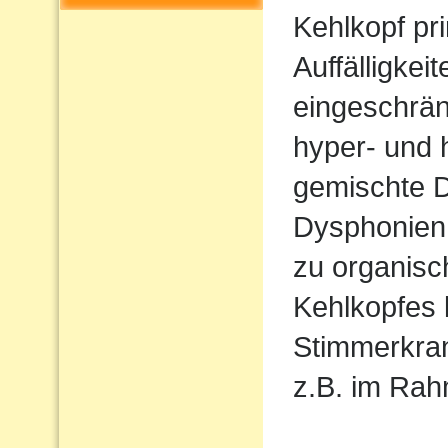
Kehlkopf pr
Auffälligkeit
eingeschrän
hyper- und 
gemischte 
Dysphonien.
zu organis
Kehlkopfes
Stimmerkran
z.B. im Ra