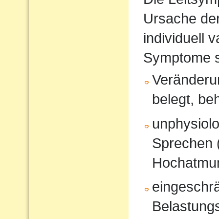
Ursache de
individuell 
Symptome s
Veränderun
belegt, be
unphysiol
Sprechen 
Hochatmun
eingeschrä
Belastungs