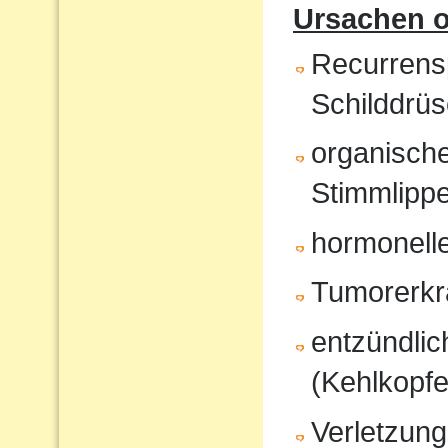
Ursachen o
Recurrensp
Schilddrüs
organisch
Stimmlipp
hormonell
Tumorerk
entzündli
(Kehlkopfe
Verletzung