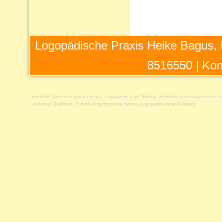
Logopädische Praxis Heike Bagus, 
8516550 |
Kon
kindliche Stimmstoerungen Essen
,
Logopaedin nahe Bottrop
,
Redeflussstoerungen Herne
,
n
Autismus Gladbeck
,
Entwicklungsdyspraxie Herten
,
Logopaedie nahe Duisburg