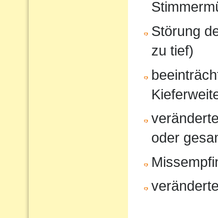
Stimmerm
Störung d
zu tief)
beeinträcht
Kieferweit
veränderte
oder gesam
Missempfi
veränderte