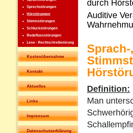
durch Hörst
Sprechstörungen
Auditive Ve
Hörstörungen
Stimmstörungen
Wahrnehmu
Schluckstörungen
Redeflussstörungen
Lese - Rechtschreibstörung
Sprach-
Kostenübernahme
Stimmst
Hörstör
Kontakt
Aktuelles
Definition:
Man untersc
Links
Schwerhörigk
Impressum
Schallempfi
Datenschutzerklärung