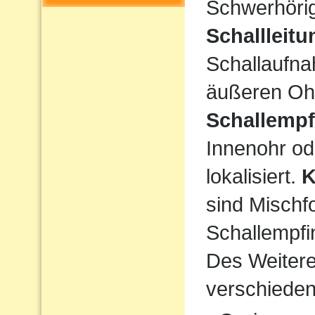
Schwerhörigk
Schallleit
Schallaufna
äußeren Ohr
Schallempf
Innenohr od
lokalisiert.
K
sind Mischf
Schallempfi
Des Weiteren
verschiede