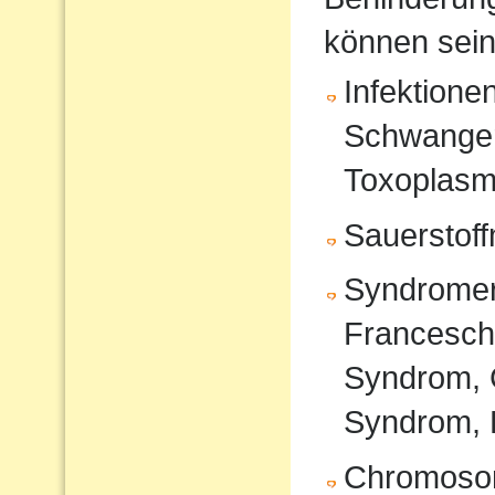
können sein
Infektione
Schwanger
Toxoplasm
Sauerstof
Syndromer
Francesche
Syndrom, 
Syndrom, 
Chromoso