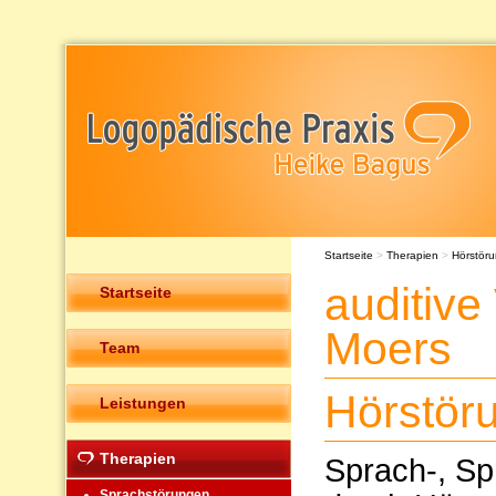
Startseite
>
Therapien
>
Hörstör
auditive
Startseite
Moers
Team
Hörstör
Leistungen
Therapien
Sprach-, Sp
Sprachstörungen