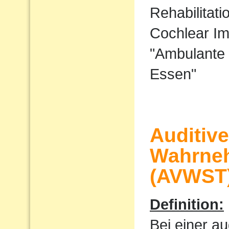
Rehabilitati
Cochlear I
"Ambulante 
Essen"
Auditiv
Wahrne
(AVWST
Definition:
Bei einer au