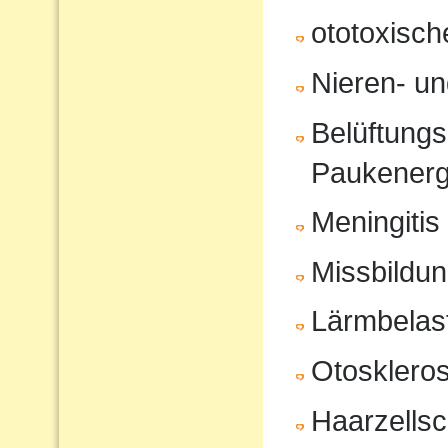
ototoxisc
Nieren- u
Belüftungs
Paukenerg
Meningitis
Missbildu
Lärmbelas
Otosklero
Haarzells