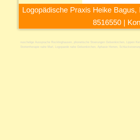
Logopädische Praxis Heike Bagus, 
8516550 |
Kon
nuschelige Aussprache Recklinghausen
,
phonetische Stoerungen Gelsenkirchen
,
Lippen Ki
Stottertherapie nahe Marl
,
Logopaede nahe Gelsenkirchen
,
Aphasie Herten
,
Schluckstoerun