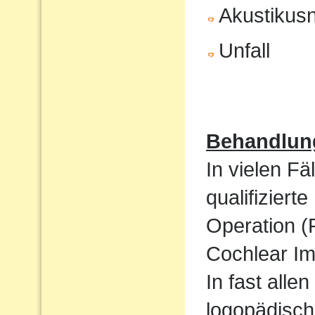
Akustikus
Unfall
Behandlun
In vielen Fä
qualifizier
Operation (
Cochlear Im
In fast alle
logopädisch