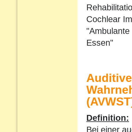
Rehabilitati
Cochlear I
"Ambulante 
Essen"
Auditiv
Wahrne
(AVWST
Definition:
Bei einer au