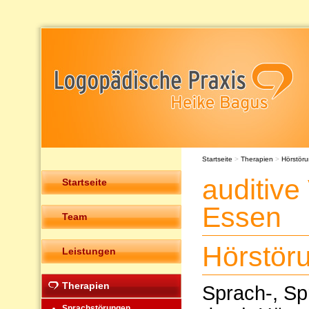
Startseite
>
Therapien
>
Hörstör
auditive
Startseite
Essen
Team
Hörstör
Leistungen
Therapien
Sprach-, Sp
Sprachstörungen