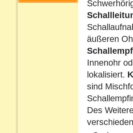
Schwerhörigk
Schallleit
Schallaufna
äußeren Ohr
Schallempf
Innenohr od
lokalisiert.
K
sind Mischf
Schallempfi
Des Weiteren
verschiede