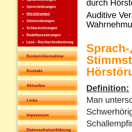
durch Hörst
Sprechstörungen
Auditive Ve
Hörstörungen
Stimmstörungen
Wahrnehmu
Schluckstörungen
Redeflussstörungen
Lese - Rechtschreibstörung
Sprach-
Kostenübernahme
Stimmst
Hörstör
Kontakt
Aktuelles
Definition:
Man untersc
Links
Schwerhörigk
Impressum
Schallempfi
Datenschutzerklärung