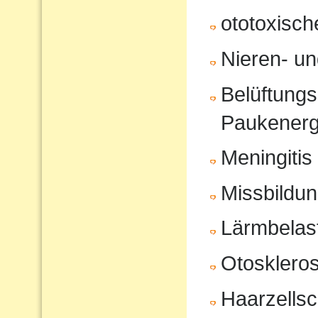
ototoxisc
Nieren- u
Belüftungs
Paukenerg
Meningitis
Missbildu
Lärmbelas
Otosklero
Haarzells