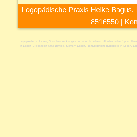
Logopädische Praxis Heike Bagus, 
8516550 |
Kon
Logopaeden in Essen
,
Sprachentwicklungsstoerungen Muelheim
,
Akademischer Sprachther
in Essen
,
Logopaedin nahe Bottrop
,
Stottern Essen
,
Rehabilitationspaedagoge in Essen
,
Le