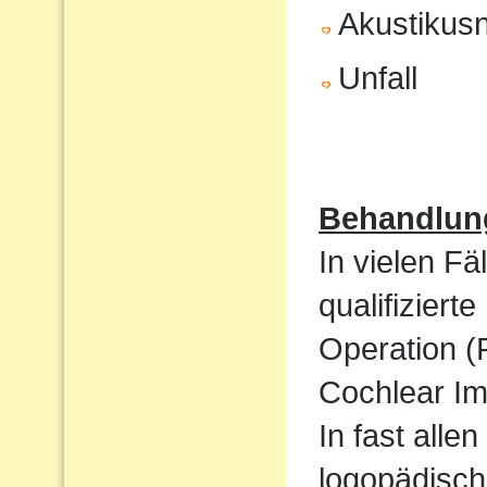
Akustikus
Unfall
Behandlun
In vielen Fä
qualifizier
Operation (
Cochlear Im
In fast alle
logopädisch