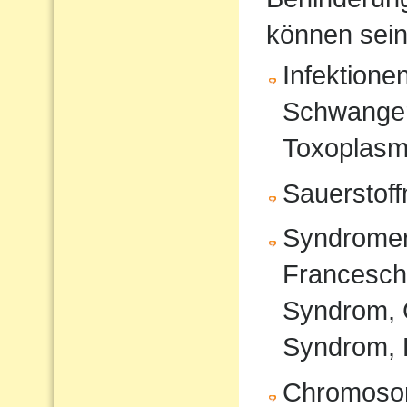
können sein
Infektione
Schwanger
Toxoplasm
Sauerstof
Syndromer
Francesche
Syndrom, 
Syndrom, 
Chromoso