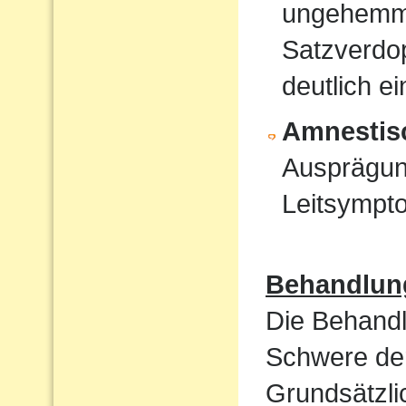
ungehemmt
Satzverdo
deutlich e
Amnestis
Ausprägun
Leitsympt
Behandlun
Die Behandl
Schwere der
Grundsätzli