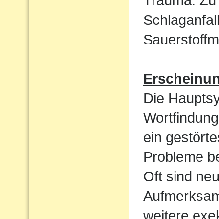
Trauma. Zu 
Schlaganfal
Sauerstoffm
Erscheinu
Die Haupts
Wortfindun
ein gestört
Probleme be
Oft sind ne
Aufmerksamk
weitere exek