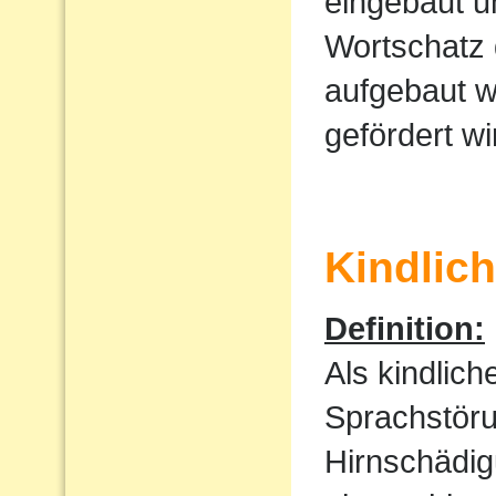
eingebaut u
Wortschatz 
aufgebaut w
gefördert wi
Kindlic
Definition:
Als kindlic
Sprachstöru
Hirnschädig