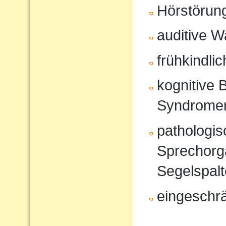
Hörstörun
auditive 
frühkindli
kognitive 
Syndrome
pathologi
Sprechorg
Segelspalt
eingeschr