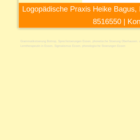
Logopädische Praxis Heike Bagus, 
8516550 |
Kon
Grammatikstoerung Bottrop
,
Sprechstoerungen Essen
,
phonetische Stoerung Oberhausen
,
Lerntherapeutin in Essen
,
Sigmatismus Essen
,
phonologische Stoerungen Essen