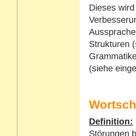
Dieses wird
Verbesserun
Ausspraches
Strukturen 
Grammatike
(siehe eing
Wortscha
Definition:
Störungen 