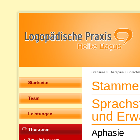
Startseite
>
Therapien
>
Sprachs
Stammel
Startseite
Team
Sprachs
und Erw
Leistungen
Therapien
Aphasie
Sprachstörungen