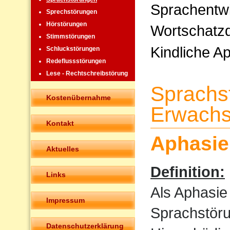
Sprachentw
Sprechstörungen
Hörstörungen
Wortschatzd
Stimmstörungen
Kindliche A
Schluckstörungen
Redeflussstörungen
Lese - Rechtschreibstörung
Sprachs
Kostenübernahme
Erwachs
Kontakt
Aphasie
Aktuelles
Definition:
Links
Als Aphasie
Impressum
Sprachstöru
Datenschutzerklärung