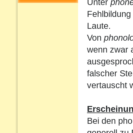
Unter
phone
Fehlbildung
Laute.
Von
phonolo
wenn zwar a
ausgesproc
falscher St
vertauscht 
Erscheinu
Bei den pho
generell zu