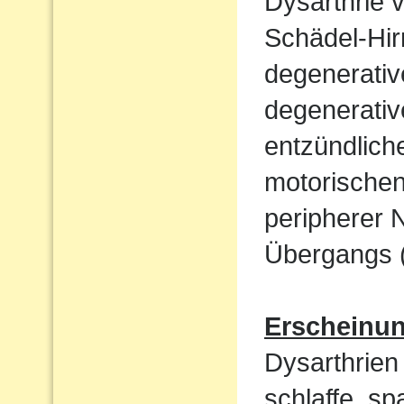
Dysarthrie 
Schädel-Hi
degenerati
degenerativ
entzündlich
motorische
peripherer 
Übergangs (
Erscheinu
Dysarthrien 
schlaffe, sp