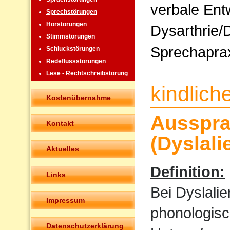
verbale Ent
Sprechstörungen
Hörstörungen
Dysarthrie/
Stimmstörungen
Sprechapra
Schluckstörungen
Redeflussstörungen
Lese - Rechtschreibstörung
kindlic
Kostenübernahme
Ausspra
Kontakt
(Dyslali
Aktuelles
Definition:
Links
Bei Dyslali
Impressum
phonologisc
Datenschutzerklärung