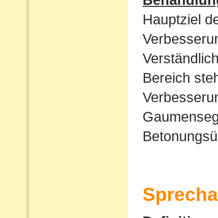
Hauptziel d
Verbesserun
Verständlic
Bereich ste
Verbesserun
Gaumensege
Betonungsü
Sprecha