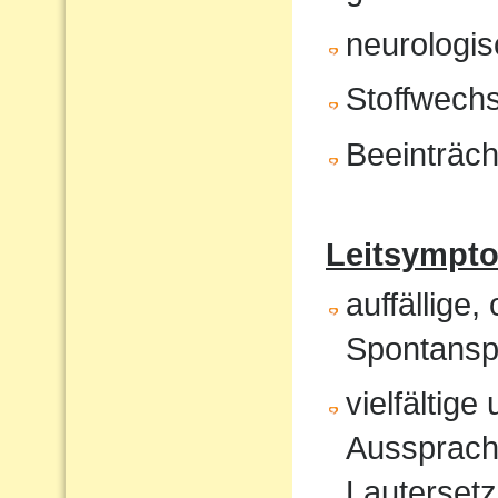
neurologis
Stoffwech
Beeinträch
Leitsympt
auffällige,
Spontansp
vielfältig
Aussprach
Lautersetz