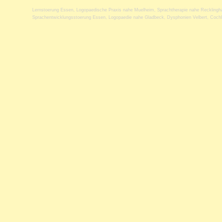
Lernstoerung Essen
,
Logopaedische Praxis nahe Muelheim
,
Sprachtherapie nahe Reckling
Sprachentwicklungsstoerung Essen
,
Logopaedie nahe Gladbeck
,
Dysphonien Velbert
,
Cochl