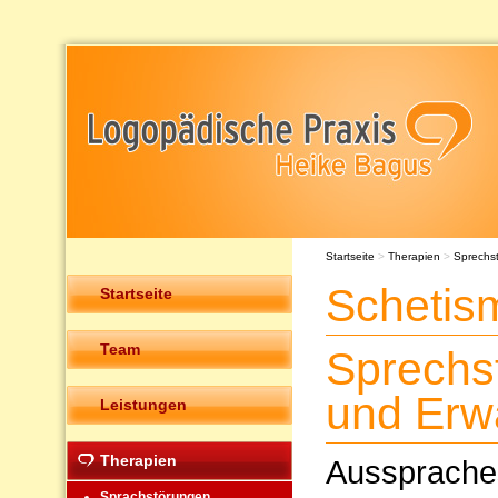
Startseite
>
Therapien
>
Sprechs
Schetis
Startseite
Team
Sprechs
und Erw
Leistungen
Therapien
Ausspraches
Sprachstörungen