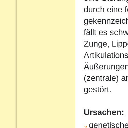
durch eine 
gekennzeich
fällt es sch
Zunge, Lipp
Artikulatio
Äußerungen w
(zentrale) a
gestört.
Ursachen:
genetisch