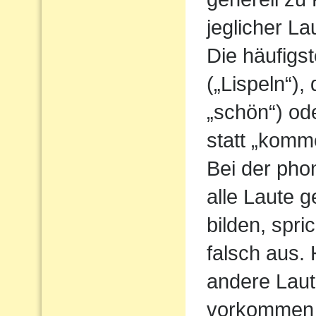
jeglicher L
Die häufigs
(„Lispeln“),
„schön“) od
statt „komm
Bei der pho
alle Laute g
bilden, spri
falsch aus.
andere Laute
vorkommen 