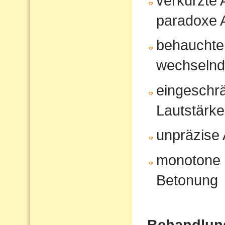
verkürzte
paradoxe 
behauchte
wechselnd
eingeschrä
Lautstärk
unpräzise A
monotone 
Betonung
Behandlun