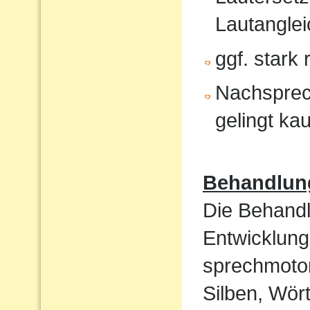
Lautanglei
ggf. stark
Nachsprec
gelingt ka
Behandlun
Die Behandl
Entwicklung
sprechmotor
Silben, Wört