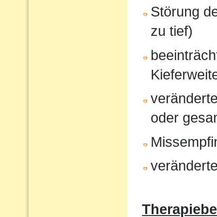
Störung d
zu tief)
beeinträcht
Kieferweit
veränderte
oder gesam
Missempfi
veränderte
Therapiebe