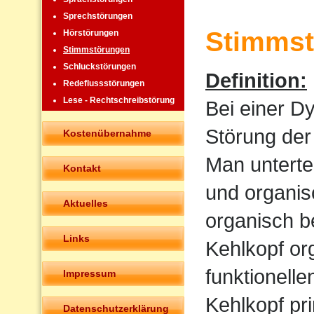
Sprechstörungen
Stimmst
Hörstörungen
Stimmstörungen
Schluckstörungen
Definition:
Redeflussstörungen
Lese - Rechtschreibstörung
Bei einer D
Störung der
Kostenübernahme
Man untertei
Kontakt
und organis
Aktuelles
organisch b
Links
Kehlkopf or
funktionell
Impressum
Kehlkopf pr
Datenschutzerklärung