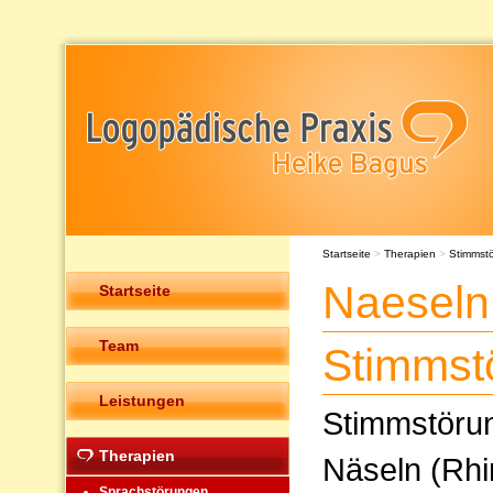
Startseite
>
Therapien
>
Stimmst
Naeseln
Startseite
Team
Stimmst
Leistungen
Stimmstöru
Therapien
Näseln (Rhi
Sprachstörungen