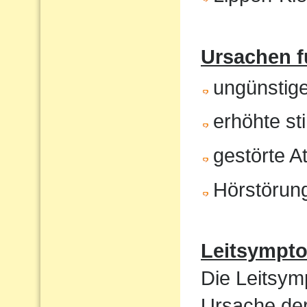
Ursachen f
ungünstig
erhöhte st
gestörte 
Hörstörun
Leitsympt
Die Leitsym
Ursache de