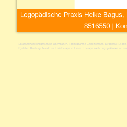
Logopädische Praxis Heike Bagus, 
8516550 |
Kon
Sprachentwicklungsstoerung Oberhausen
,
Facialisparese Gelsenkirchen
,
Dysphonie Essen
Dyslalien Duisburg
,
Mund Ess Trinktherapie in Essen
,
Therapie nach Laryngektomie in Ess