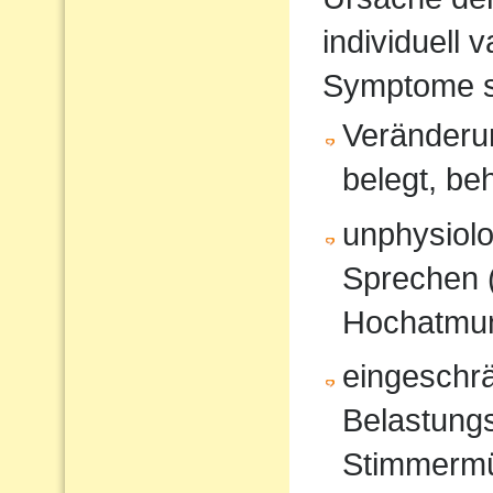
individuell 
Symptome s
Veränderun
belegt, be
unphysiol
Sprechen 
Hochatmun
eingeschrä
Belastungs
Stimmerm