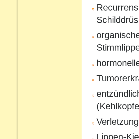
Recurrensp
Schilddrüs
organisch
Stimmlipp
hormonell
Tumorerk
entzündli
(Kehlkopfe
Verletzung
Lippen-Ki