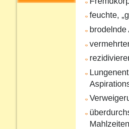
Fremdkörp
feuchte, „
brodelnde
vermehrter
rezidivier
Lungenent
Aspiratio
Verweiger
überdurchs
Mahlzeite