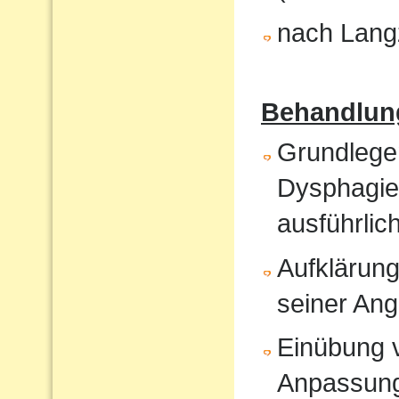
nach Langz
Behandlun
Grundlege
Dysphagiet
ausführlic
Aufklärung
seiner An
Einübung vo
Anpassun