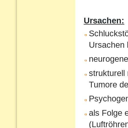
Ursachen:
Schluckst
Ursachen 
neurogene 
strukturel
Tumore de
Psychoge
als Folge 
(Luftröhren