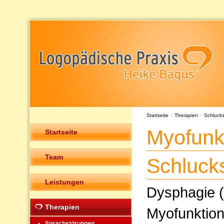
Startseite
>
Therapien
>
Schluck
Myofunk
Startseite
Team
Schluck
Leistungen
Dysphagie (
Therapien
Myofunktion
Sprachstörungen