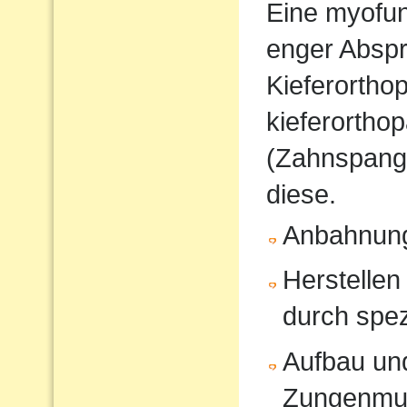
Eine myofunk
enger Absp
Kieferorthop
kieferortho
(Zahnspange
diese.
Anbahnung
Herstellen
durch spe
Aufbau und
Zungenmus