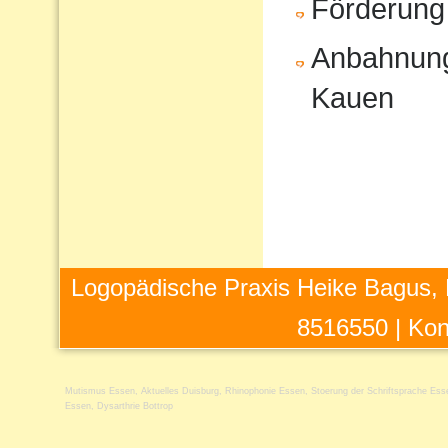
Förderung
Anbahnung
Kauen
Logopädische Praxis Heike Bagus, 
8516550 |
Kon
Mutismus Essen
,
Aktuelles Duisburg
,
Rhinophonie Essen
,
Stoerung der Schriftsprache Ess
Essen
,
Dysarthrie Bottrop