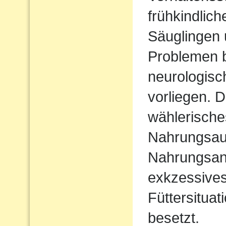
frühkindlic
Säuglingen 
Problemen b
neurologisc
vorliegen. D
wählerische
Nahrungsau
Nahrungsan
exkzessives
Füttersituat
besetzt.