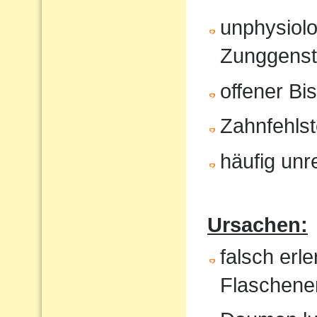
unphysiol
Zunggenst
offener Bi
Zahnfehlst
häufig unr
Ursachen:
falsch erl
Flaschene