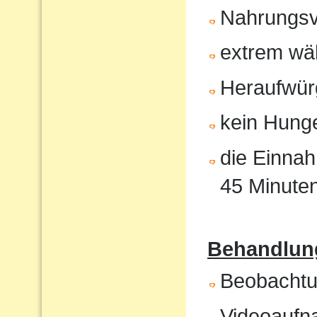
Nahrungsv
extrem wä
Heraufwür
kein Hunge
die Einnah
45 Minute
Behandlung
Beobachtun
Videoaufna