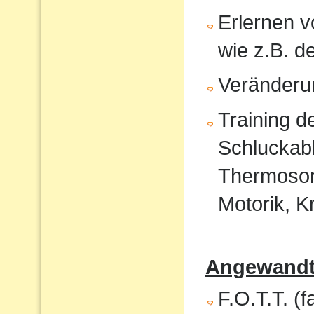
Erlernen 
wie z.B. 
Veränderu
Training 
Schluckabl
Thermosond
Motorik, K
Angewandte
F.O.T.T. (f