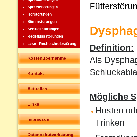
Fütterstöru
Sprechstörungen
Hörstörungen
Stimmstörungen
Dysphag
Schluckstörungen
Redeflussstörungen
Lese - Rechtschreibstörung
Definition:
Als Dysphag
Kostenübernahme
Schluckabla
Kontakt
Aktuelles
Mögliche 
Links
Husten od
Impressum
Trinken
Datenschutzerklärung