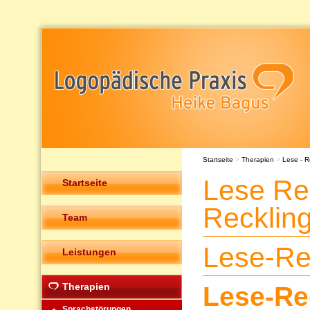
Startseite
>
Therapien
>
Lese - R
Lese Re
Startseite
Recklin
Team
Lese-Re
Leistungen
Therapien
Lese-Re
Sprachstörungen