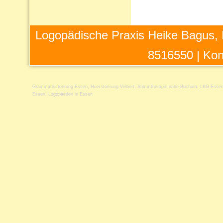
Logopädische Praxis Heike Bagus, 
8516550 |
Kon
Grammatikstoerung Essen
,
Hoerstoerung Velbert
,
Stimmtherapie nahe Bochum
,
LKG Esse
Essen
,
Logopaeden in Essen