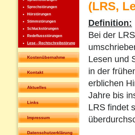
(LRS, L
Sprechstörungen
Hörstörungen
Definition:
Stimmstörungen
Schluckstörungen
Bei der LRS
Redeflussstörungen
Lese - Rechtschreibstörung
umschrieben
Lesen und Sc
Kostenübernahme
in der frühe
Kontakt
erblichen H
Aktuelles
Jahre bis i
Links
LRS findet 
überdurchsch
Impressum
Datenschutzerklärung