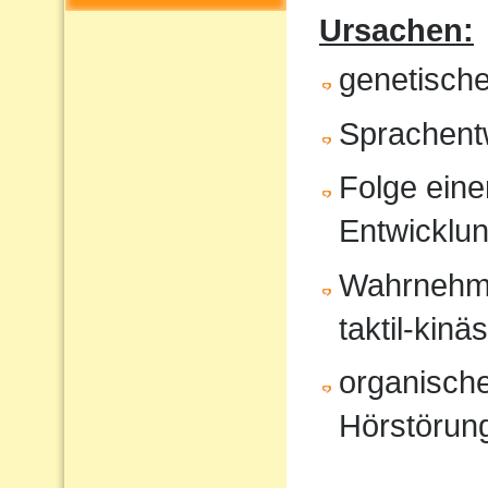
Ursachen:
genetisch
Sprachent
Folge eine
Entwicklu
Wahrnehmun
taktil-kinä
organische
Hörstörung