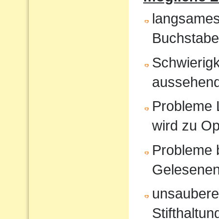
langsames
Buchstabe
Schwierigk
aussehende
Probleme 
wird zu O
Probleme 
Gelesene
unsauberes
Stifthaltun