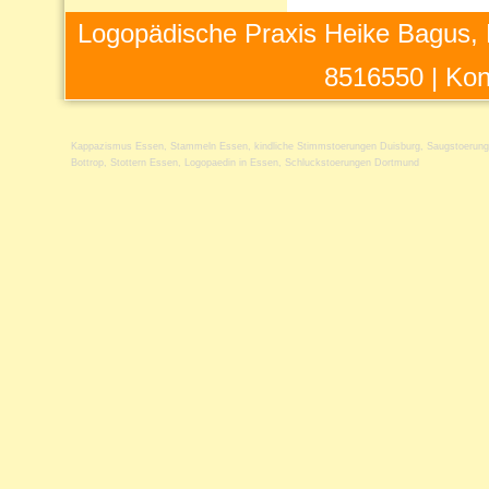
Logopädische Praxis Heike Bagus, 
8516550 |
Kon
Kappazismus Essen
,
Stammeln Essen
,
kindliche Stimmstoerungen Duisburg
,
Saugstoerun
Bottrop
,
Stottern Essen
,
Logopaedin in Essen
,
Schluckstoerungen Dortmund