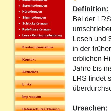
Sprechstörungen
Definition:
Hörstörungen
Bei der LRS
Stimmstörungen
Schluckstörungen
umschrieben
Redeflussstörungen
Lese - Rechtschreibstörung
Lesen und Sc
in der frühe
Kostenübernahme
erblichen H
Kontakt
Jahre bis i
Aktuelles
LRS findet 
Links
überdurchsch
Impressum
Ursachen:
Datenschutzerklärung