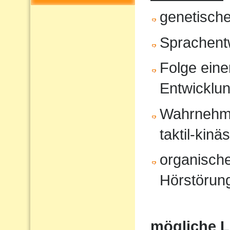
genetisch
Sprachent
Folge eine
Entwicklu
Wahrnehmun
taktil-kinä
organische
Hörstörung
mögliche 