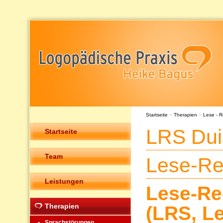
Startseite
>
Therapien
>
Lese - R
LRS Dui
Startseite
Team
Lese-Re
Leistungen
Lese-Re
Therapien
(LRS, L
Sprachstörungen