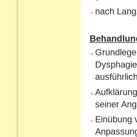
nach Langz
Behandlun
Grundlege
Dysphagiet
ausführlic
Aufklärung
seiner An
Einübung vo
Anpassun