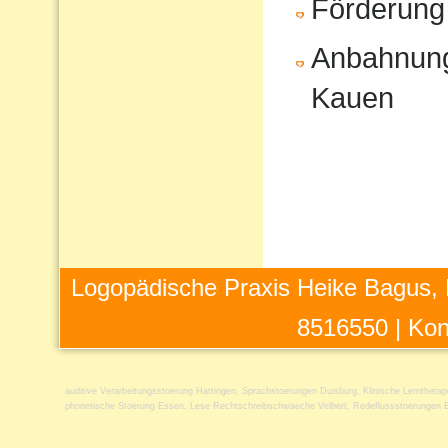
Förderung
Anbahnung
Kauen
Logopädische Praxis Heike Bagus, 
8516550 |
Kon
auditive Verarbeitungsstoerung Hattingen
,
Sprachstoerungen Duisburg
,
Klinische Lerntherap
phonetische Stoerung Essen
,
Lese Rechtschreibschwaeche Velbert
,
Redeflussstoerungen 