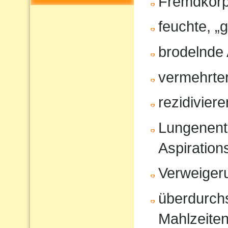
Fremdkörp
feuchte, „
brodelnde
vermehrter
rezidivier
Lungenent
Aspiratio
Verweiger
überdurchs
Mahlzeite