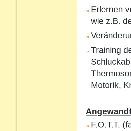
Erlernen 
wie z.B. 
Veränderu
Training 
Schluckabl
Thermosond
Motorik, K
Angewandte
F.O.T.T. (f