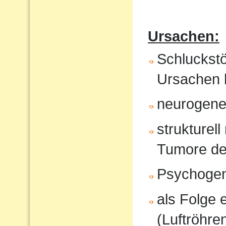
Ursachen:
Schluckst
Ursachen 
neurogene 
strukturel
Tumore de
Psychoge
als Folge 
(Luftröhren