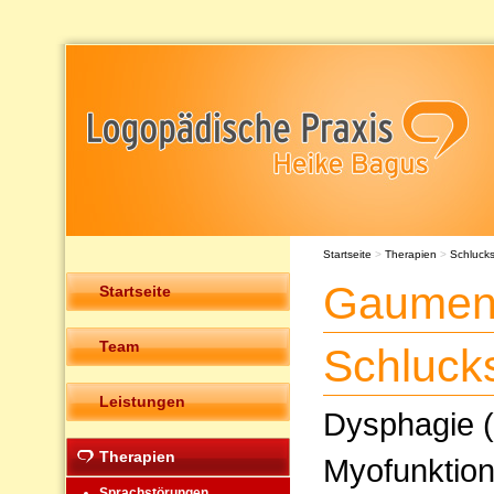
Startseite
>
Therapien
>
Schluck
Gaumens
Startseite
Team
Schluck
Leistungen
Dysphagie (
Therapien
Myofunktion
Sprachstörungen