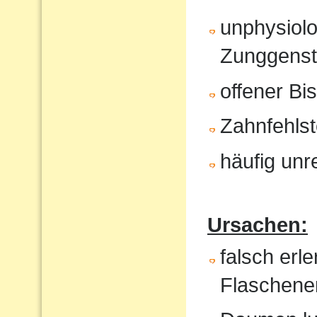
unphysiol
Zunggenst
offener Bi
Zahnfehlst
häufig unr
Ursachen:
falsch erl
Flaschene