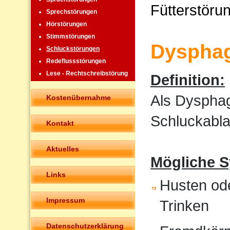
Fütterstöru
Sprechstörungen
Hörstörungen
Stimmstörungen
Dysphag
Schluckstörungen
Redeflussstörungen
Lese - Rechtschreibstörung
Definition:
Als Dysphag
Kostenübernahme
Schluckabla
Kontakt
Aktuelles
Mögliche 
Links
Husten od
Impressum
Trinken
Datenschutzerklärung