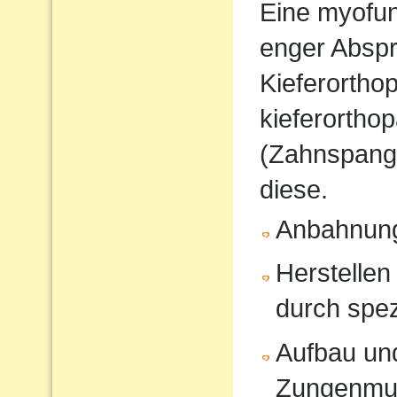
Eine myofunk
enger Absp
Kieferorthop
kieferortho
(Zahnspange
diese.
Anbahnung
Herstellen
durch spe
Aufbau und
Zungenmus