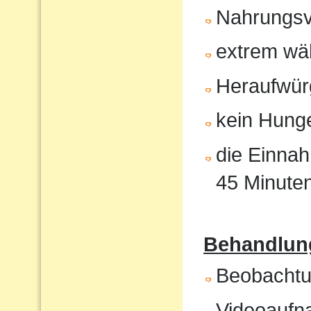
Nahrungsv
extrem wä
Heraufwür
kein Hunge
die Einnah
45 Minute
Behandlung
Beobachtun
Videoaufna