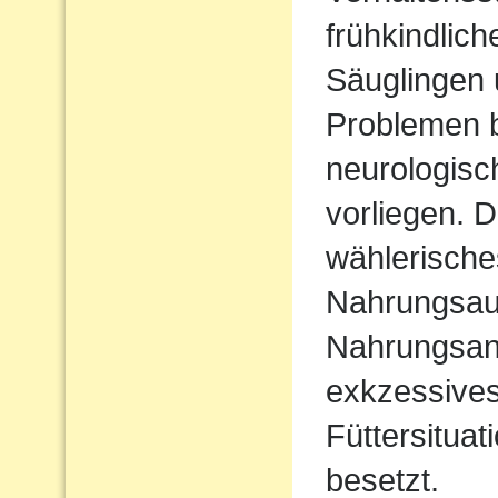
frühkindlic
Säuglingen 
Problemen b
neurologisc
vorliegen. D
wählerische
Nahrungsau
Nahrungsan
exkzessives
Füttersituat
besetzt.