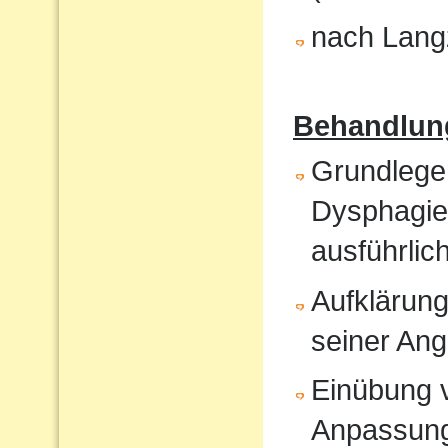
nach Langz
Behandlun
Grundlege
Dysphagiet
ausführlic
Aufklärung
seiner An
Einübung vo
Anpassun