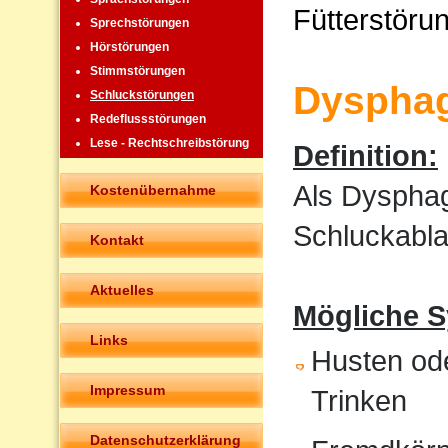
Fütterstöru
Sprechstörungen
Hörstörungen
Stimmstörungen
Dysphag
Schluckstörungen
Redeflussstörungen
Lese - Rechtschreibstörung
Definition:
Als Dysphag
Kostenübernahme
Schluckabla
Kontakt
Aktuelles
Mögliche 
Links
Husten od
Impressum
Trinken
Datenschutzerklärung