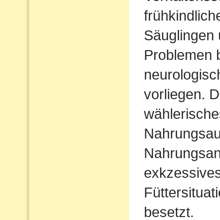
frühkindlic
Säuglingen 
Problemen b
neurologisc
vorliegen. D
wählerische
Nahrungsau
Nahrungsan
exkzessives
Füttersituat
besetzt.