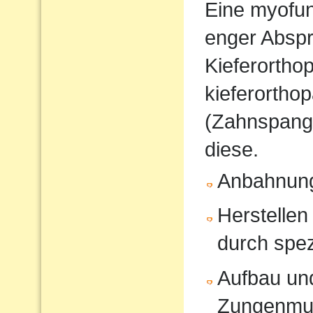
Eine myofunk
enger Absp
Kieferorthop
kieferortho
(Zahnspange
diese.
Anbahnung
Herstellen
durch spe
Aufbau und
Zungenmus