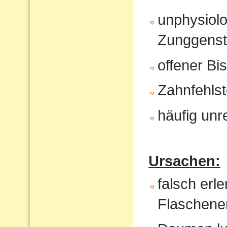
unphysiol
Zunggenst
offener Bi
Zahnfehlst
häufig unr
Ursachen:
falsch erl
Flaschene