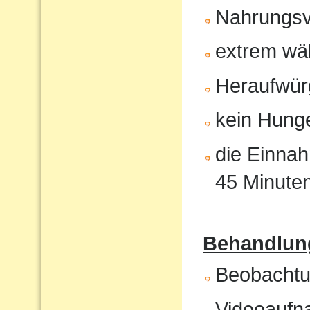
Nahrungsv
extrem wä
Heraufwür
kein Hunge
die Einnah
45 Minute
Behandlung
Beobachtun
Videoaufna