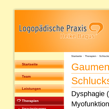
Startseite
>
Therapien
>
Schluck
Gaumens
Startseite
Team
Schluck
Leistungen
Dysphagie (
Therapien
Myofunktion
Sprachstörungen