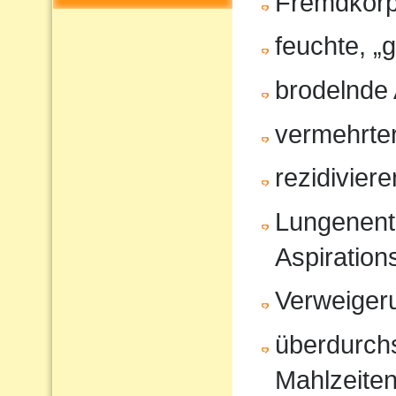
Fremdkörp
feuchte, „
brodelnde
vermehrter
rezidivier
Lungenent
Aspiratio
Verweiger
überdurchs
Mahlzeite