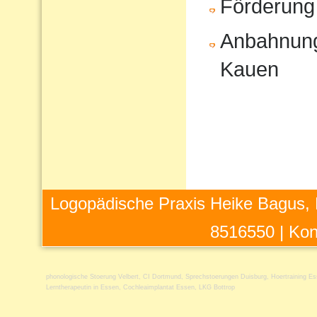
Förderung
Anbahnung
Kauen
Logopädische Praxis Heike Bagus, 
8516550 |
Kon
phonologische Stoerung Velbert
,
CI Dortmund
,
Sprechstoerungen Duisburg
,
Hoertraining E
Lerntherapeutin in Essen
,
Cochleaimplantat Essen
,
LKG Bottrop