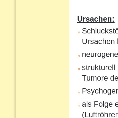
Ursachen:
Schluckst
Ursachen 
neurogene 
strukturel
Tumore de
Psychoge
als Folge 
(Luftröhren