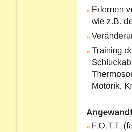
Erlernen 
wie z.B. 
Veränderu
Training 
Schluckabl
Thermosond
Motorik, K
Angewandte
F.O.T.T. (f