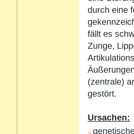
durch eine 
gekennzeich
fällt es sch
Zunge, Lipp
Artikulatio
Äußerungen w
(zentrale) a
gestört.
Ursachen:
genetisch