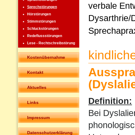
verbale Ent
Sprechstörungen
Hörstörungen
Dysarthrie/
Stimmstörungen
Sprechapra
Schluckstörungen
Redeflussstörungen
Lese - Rechtschreibstörung
kindlic
Kostenübernahme
Ausspra
Kontakt
(Dyslali
Aktuelles
Definition:
Links
Bei Dyslali
Impressum
phonologisc
Datenschutzerklärung