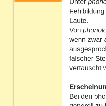
Unter
phone
Fehlbildung
Laute.
Von
phonolo
wenn zwar a
ausgesproc
falscher St
vertauscht 
Erscheinu
Bei den pho
generell zu