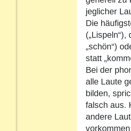
jeglicher L
Die häufigs
(„Lispeln“),
„schön“) od
statt „komm
Bei der pho
alle Laute g
bilden, spri
falsch aus.
andere Laute
vorkommen 