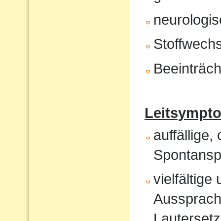
neurologis
Stoffwech
Beeinträch
Leitsympt
auffällige,
Spontansp
vielfältig
Aussprach
Lautersetz