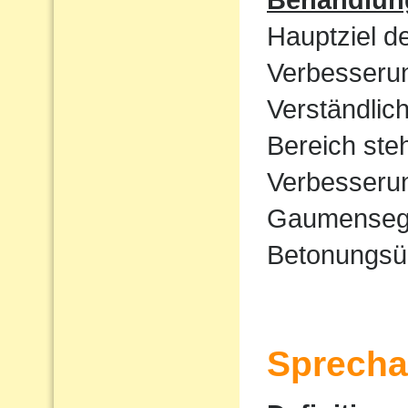
Hauptziel d
Verbesserun
Verständlic
Bereich ste
Verbesserun
Gaumensege
Betonungsü
Sprecha