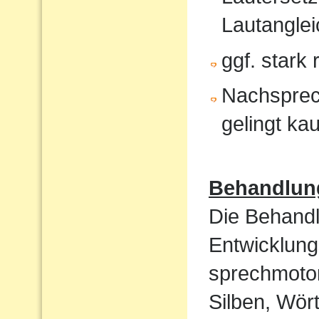
Lautanglei
ggf. stark
Nachsprec
gelingt ka
Behandlun
Die Behandl
Entwicklung
sprechmotor
Silben, Wört