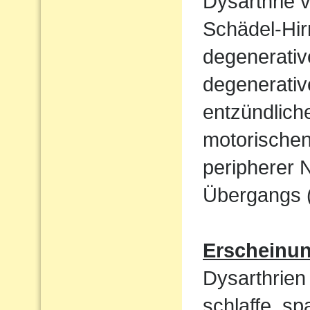
Dysarthrie 
Schädel-Hi
degenerati
degenerativ
entzündlich
motorische
peripherer 
Übergangs (
Erscheinu
Dysarthrien 
schlaffe, sp