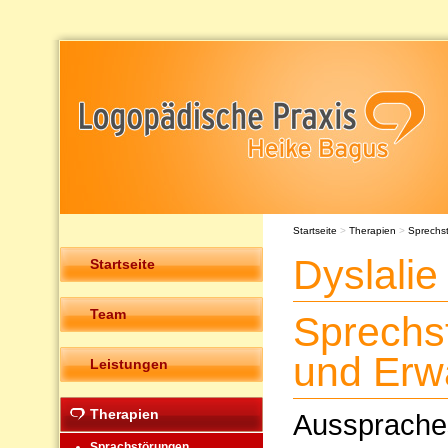
Startseite
>
Therapien
>
Sprechs
Dyslalie
Startseite
Team
Sprechs
und Erw
Leistungen
Therapien
Ausspraches
Sprachstörungen