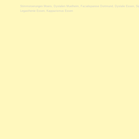
Stimmstoerungen Moers
,
Dyslalien Muelheim
,
Facialisparese Dortmund
,
Dyslalie Essen
,
Si
Legasthenie Essen
,
Kappazismus Essen