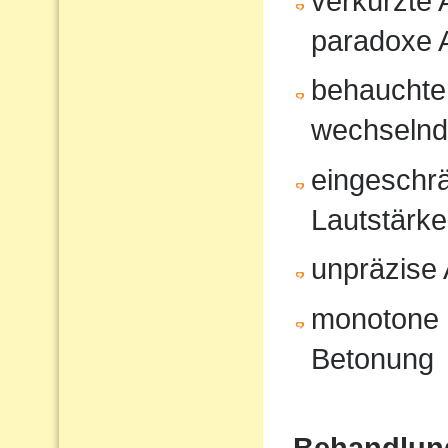
verkürzte
paradoxe 
behauchte
wechselnd
eingeschrä
Lautstärk
unpräzise A
monotone 
Betonung
Behandlun