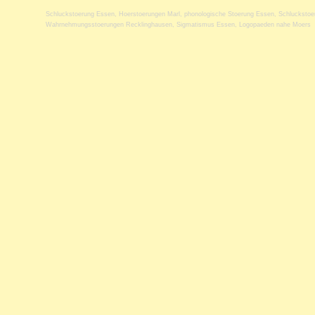
Schluckstoerung Essen
,
Hoerstoerungen Marl
,
phonologische Stoerung Essen
,
Schluckstoe
Wahrnehmungsstoerungen Recklinghausen
,
Sigmatismus Essen
,
Logopaeden nahe Moers