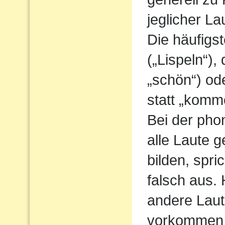
jeglicher L
Die häufigs
(„Lispeln“),
„schön“) od
statt „komm
Bei der pho
alle Laute g
bilden, spri
falsch aus.
andere Laute
vorkommen 