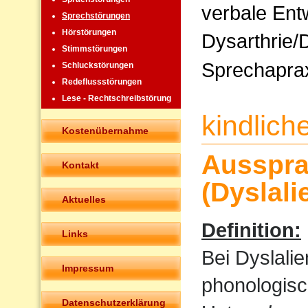
verbale Ent
Sprechstörungen
Hörstörungen
Dysarthrie/
Stimmstörungen
Sprechapra
Schluckstörungen
Redeflussstörungen
Lese - Rechtschreibstörung
kindlic
Kostenübernahme
Ausspra
Kontakt
(Dyslali
Aktuelles
Definition:
Links
Bei Dyslali
Impressum
phonologisc
Datenschutzerklärung