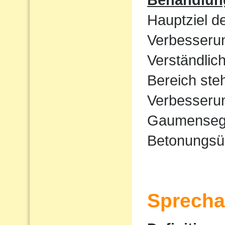
Hauptziel d
Verbesserun
Verständlic
Bereich ste
Verbesserun
Gaumensege
Betonungsü
Sprecha