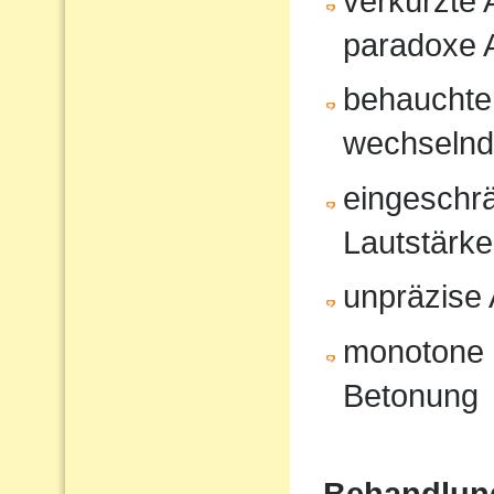
verkürzte
paradoxe 
behauchte
wechselnd
eingeschrä
Lautstärk
unpräzise A
monotone 
Betonung
Behandlun