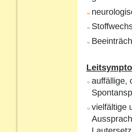
neurologis
Stoffwech
Beeinträch
Leitsympt
auffällige,
Spontansp
vielfältig
Aussprach
Lautersetz