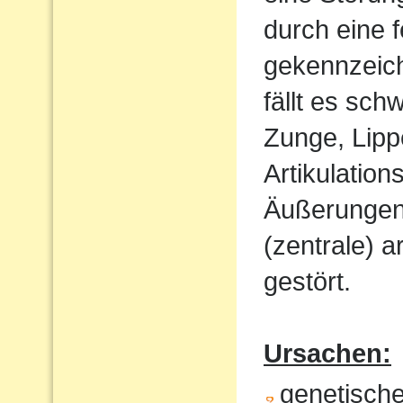
durch eine 
gekennzeich
fällt es sch
Zunge, Lipp
Artikulatio
Äußerungen w
(zentrale) a
gestört.
Ursachen:
genetisch