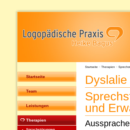
Startseite
>
Therapien
>
Sprechs
Dyslalie
Startseite
Team
Sprechs
und Erw
Leistungen
Therapien
Ausspraches
Sprachstörungen