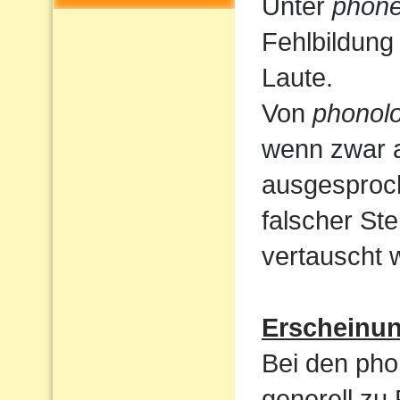
Unter
phone
Fehlbildung
Laute.
Von
phonolo
wenn zwar a
ausgesproc
falscher St
vertauscht 
Erscheinu
Bei den pho
generell zu