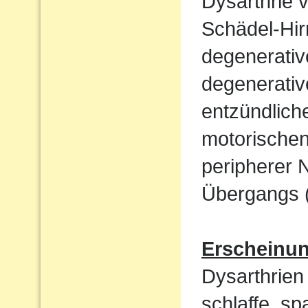
Dysarthrie 
Schädel-Hi
degenerati
degenerativ
entzündlich
motorische
peripherer 
Übergangs (
Erscheinu
Dysarthrien 
schlaffe, sp