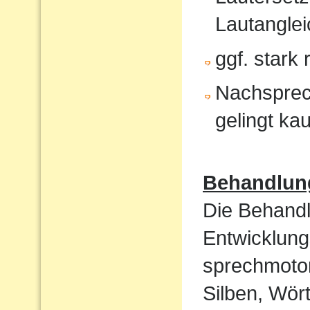
Lautanglei
ggf. stark
Nachsprec
gelingt ka
Behandlun
Die Behandl
Entwicklung
sprechmotor
Silben, Wört