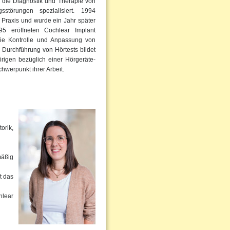
f die Diagnostik und Therapie von
störungen spezialisiert. 1994
 Praxis und wurde ein Jahr später
95 eröffneten Cochlear Implant
die Kontrolle und Anpassung von
 Durchführung von Hörtests bildet
rigen bezüglich einer Hörgeräte-
hwerpunkt ihrer Arbeit.
orik,
mäßig
t das
hlear