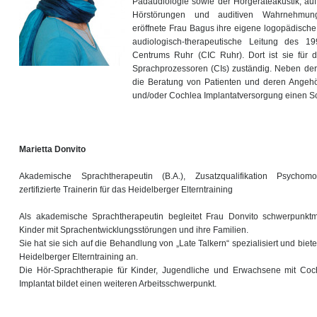
Pädaudiologie sowie der Hörgeräteakustik, au
Hörstörungen und auditiven Wahrnehmungs
eröffnete Frau Bagus ihre eigene logopädische
audiologisch-therapeutische Leitung des 19
Centrums Ruhr (CIC Ruhr). Dort ist sie für 
Sprachprozessoren (CIs) zuständig. Neben der
die Beratung von Patienten und deren Angehö
und/oder Cochlea Implantatversorgung einen Sc
Marietta Donvito
Akademische Sprachtherapeutin (B.A.), Zusatzqualifikation Psychomot
zertifizierte Trainerin für das Heidelberger Elterntraining
Als akademische Sprachtherapeutin begleitet Frau Donvito schwerpunkt
Kinder mit Sprachentwicklungsstörungen und ihre Familien.
Sie hat sie sich auf die Behandlung von „Late Talkern“ spezialisiert und biete
Heidelberger Elterntraining an.
Die Hör-Sprachtherapie für Kinder, Jugendliche und Erwachsene mit Coc
Implantat bildet einen weiteren Arbeitsschwerpunkt.