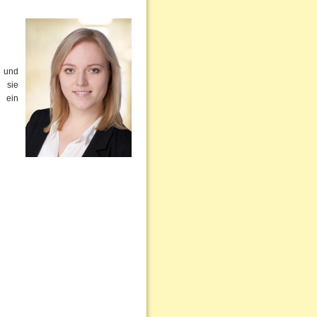
- und
 sie
t ein