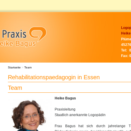
Logop
Heike
Plüme
45276
Tel:
Fax:
Startseite
>
Team
Rehabilitationspaedagogin in Essen
Team
Heike Bagus
Praxisleitung
Staatlich anerkannte Logopädin
Frau Bagus hat sich durch jahrelange Tä