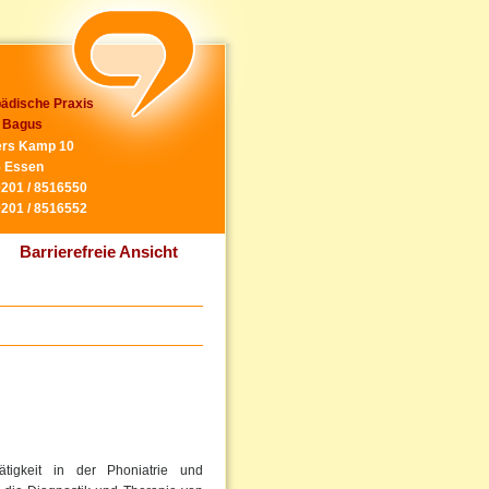
ädische Praxis
 Bagus
rs Kamp 10
 Essen
0201 / 8516550
0201 / 8516552
Barrierefreie Ansicht
tigkeit in der Phoniatrie und