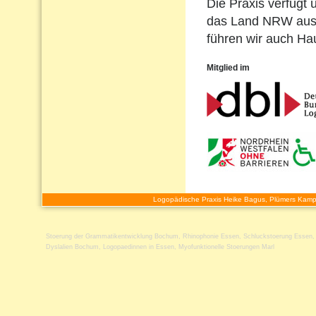
Die Praxis verfügt 
das Land NRW ausg
führen wir auch H
Mitglied im
Logopädische Praxis Heike Bagus, Plümers Kamp
Stoerung der Grammatikentwicklung Bochum
,
Rhinophonie Essen
,
Schluckstoerung Essen
Dyslalien Bochum
,
Logopaedinnen in Essen
,
Myofunktionelle Stoerungen Marl