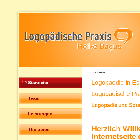
Startseite
Logopaedie in E
Startseite
Logopädische Pr
Team
Logopädie und Sprac
Leistungen
Herzlich Wil
Therapien
Internetseit