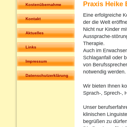
Praxis Heike
Kostenübernahme
Eine erfolgreiche K
Kontakt
der die Welt eröffne
Nicht nur Kinder m
Aktuelles
Aussprache-störun
Therapie.
Links
Auch im Erwachsen
Schlaganfall oder 
Impressum
von Berufsspreche
notwendig werden.
Datenschutzerklärung
Wir bieten Ihnen k
Sprach-, Sprech-, 
Unser berufserfah
klinischen Linguiste
begrüßen zu dürfen