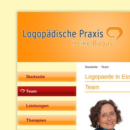
Startseite
>
Team
Logopaede in Es
Startseite
Team
Team
Leistungen
Therapien