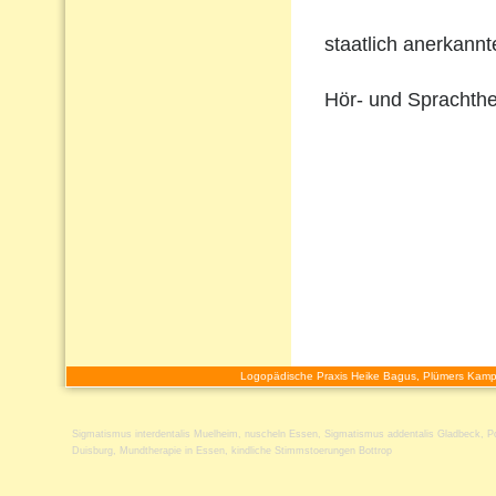
staatlich anerkann
Hör- und Sprachthe
Logopädische Praxis Heike Bagus, Plümers Kamp
Sigmatismus interdentalis Muelheim
,
nuscheln Essen
,
Sigmatismus addentalis Gladbeck
,
P
Duisburg
,
Mundtherapie in Essen
,
kindliche Stimmstoerungen Bottrop