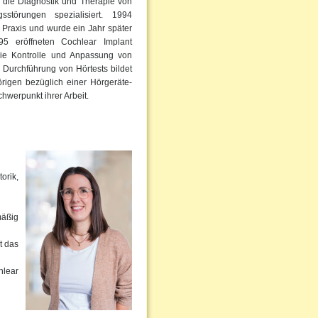
f die Diagnostik und Therapie von
störungen spezialisiert. 1994
 Praxis und wurde ein Jahr später
95 eröffneten Cochlear Implant
die Kontrolle und Anpassung von
 Durchführung von Hörtests bildet
rigen bezüglich einer Hörgeräte-
hwerpunkt ihrer Arbeit.
orik,
mäßig
t das
hlear