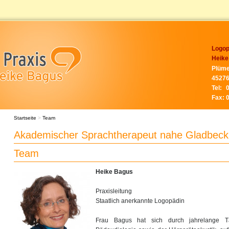
Logop
Heike
Plüme
45276
Tel:
Fax:
Startseite
>
Team
Akademischer Sprachtherapeut nahe Gladbeck
Team
Heike Bagus
Praxisleitung
Staatlich anerkannte Logopädin
Frau Bagus hat sich durch jahrelange Tä