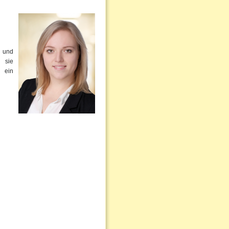
- und
 sie
t ein