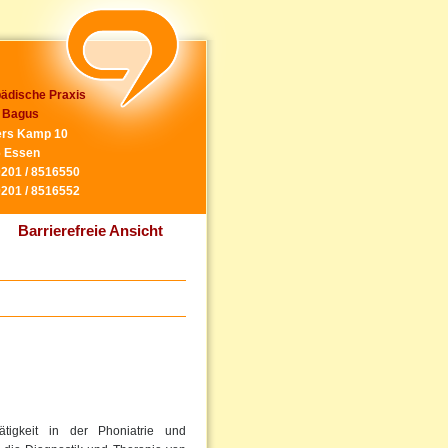
ädische Praxis
 Bagus
rs Kamp 10
 Essen
0201 / 8516550
0201 / 8516552
Barrierefreie Ansicht
tigkeit in der Phoniatrie und