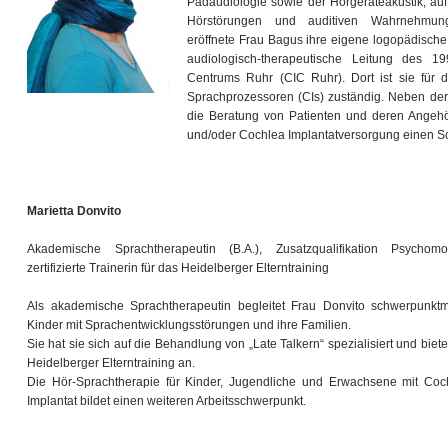
Pädaudiologie sowie der Hörgeräteakustik, au
Hörstörungen und auditiven Wahrnehmungs
eröffnete Frau Bagus ihre eigene logopädische
audiologisch-therapeutische Leitung des 19
Centrums Ruhr (CIC Ruhr). Dort ist sie für 
Sprachprozessoren (CIs) zuständig. Neben der
die Beratung von Patienten und deren Angehö
und/oder Cochlea Implantatversorgung einen Sc
Marietta Donvito
Akademische Sprachtherapeutin (B.A.), Zusatzqualifikation Psychomot
zertifizierte Trainerin für das Heidelberger Elterntraining
Als akademische Sprachtherapeutin begleitet Frau Donvito schwerpunkt
Kinder mit Sprachentwicklungsstörungen und ihre Familien.
Sie hat sie sich auf die Behandlung von „Late Talkern“ spezialisiert und biete
Heidelberger Elterntraining an.
Die Hör-Sprachtherapie für Kinder, Jugendliche und Erwachsene mit Coc
Implantat bildet einen weiteren Arbeitsschwerpunkt.