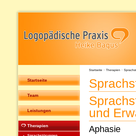
Startseite
>
Therapien
>
Sprachs
Sprachs
Startseite
Team
Sprachs
und Erw
Leistungen
Therapien
Aphasie
Sprachstörungen