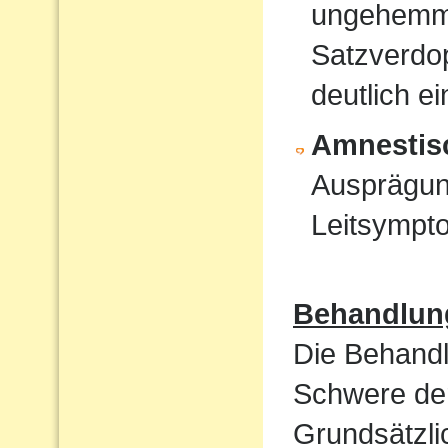
ungehemmt
Satzverdo
deutlich e
Amnestis
Ausprägun
Leitsympt
Behandlun
Die Behandl
Schwere der
Grundsätzli