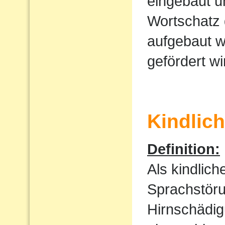
eingebaut u
Wortschatz 
aufgebaut w
gefördert wi
Kindlic
Definition:
Als kindlic
Sprachstöru
Hirnschädig