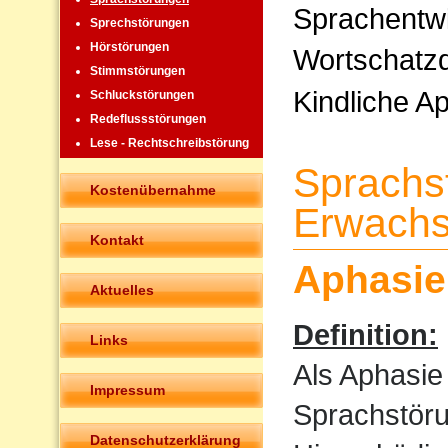
Sprachentw
Sprechstörungen
Hörstörungen
Wortschatzd
Stimmstörungen
Kindliche A
Schluckstörungen
Redeflussstörungen
Lese - Rechtschreibstörung
Sprachs
Kostenübernahme
Erwachs
Kontakt
Aphasie
Aktuelles
Definition:
Links
Als Aphasie
Impressum
Sprachstöru
Datenschutzerklärung