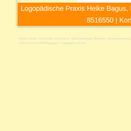
Logopädische Praxis Heike Bagus, 
8516550 |
Kon
Stottern Moers
,
stockendes Lesen Herne
,
Sprachstoerungen Muelheim
,
Dysgrammatismus
Schluckstoerung Recklinghausen
,
Logopaedin in Essen