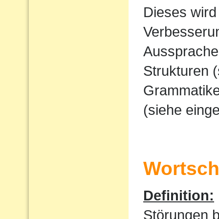
Dieses wird
Verbesserun
Ausspraches
Strukturen 
Grammatike
(siehe eing
Wortscha
Definition:
Störungen 