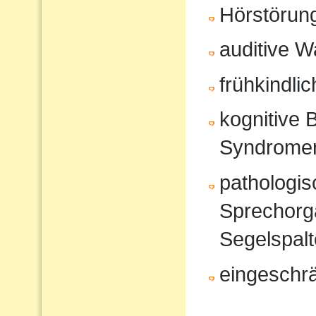
Hörstörun
auditive 
frühkindli
kognitive 
Syndrome
pathologi
Sprechorg
Segelspalt
eingeschr