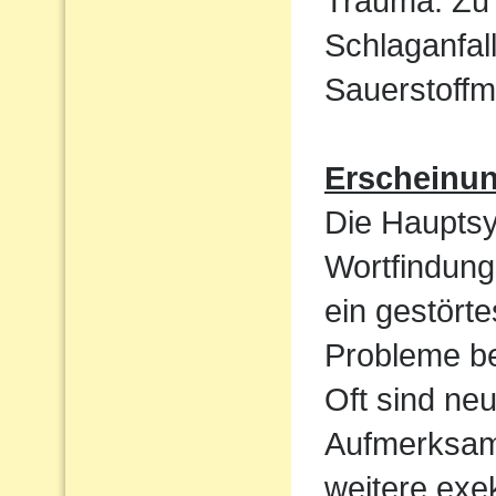
Trauma. Zu 
Schlaganfal
Sauerstoffm
Erscheinu
Die Haupts
Wortfindun
ein gestört
Probleme be
Oft sind ne
Aufmerksamk
weitere exek