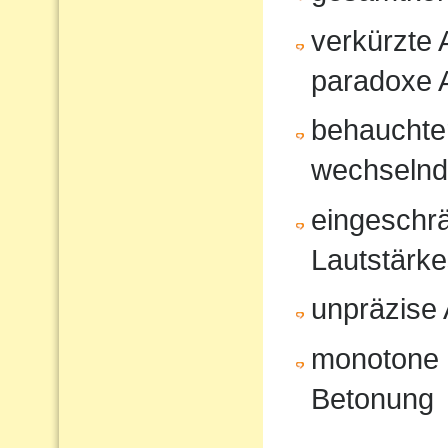
verkürzte
paradoxe 
behauchte
wechselnd
eingeschrä
Lautstärk
unpräzise A
monotone 
Betonung