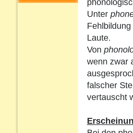
phonologisc
Unter
phone
Fehlbildung
Laute.
Von
phonolo
wenn zwar a
ausgesproc
falscher St
vertauscht 
Erscheinu
Bei den pho