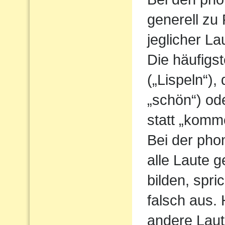
generell zu
jeglicher L
Die häufigs
(„Lispeln“),
„schön“) od
statt „komm
Bei der pho
alle Laute g
bilden, spri
falsch aus.
andere Laute