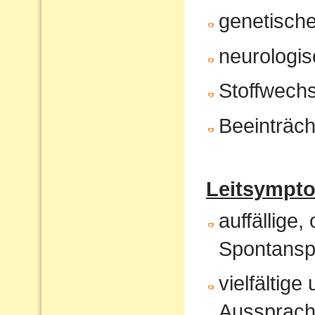
genetisch
neurologis
Stoffwech
Beeinträch
Leitsympt
auffällige,
Spontansp
vielfältig
Aussprach