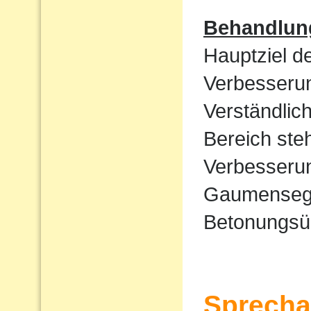
Behandlun
Hauptziel d
Verbesserun
Verständlic
Bereich ste
Verbesserun
Gaumensege
Betonungsü
Sprecha