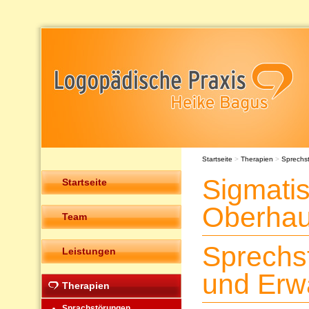
Startseite
>
Therapien
>
Sprechs
Sigmatis
Startseite
Oberha
Team
Sprechs
Leistungen
und Erw
Therapien
Sprachstörungen