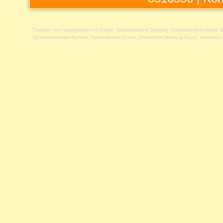
Therapie nach Laryngektomie in Essen
,
Sprachstoerung Duisburg
,
Entwicklungsdyspraxie 
Sprechstoerungen Bochum
,
Sprechapraxie Essen
,
phonetische Stoerung Essen
,
Akademisch