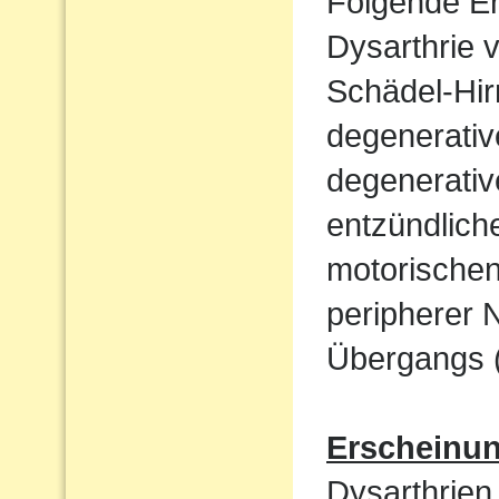
Folgende E
Dysarthrie 
Schädel-Hi
degenerati
degenerativ
entzündlich
motorische
peripherer 
Übergangs (
Erscheinu
Dysarthrien 