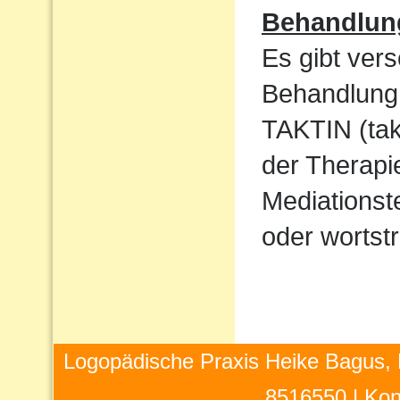
Behandlun
Es gibt ver
Behandlung 
TAKTIN (takt
der Therapi
Mediations
oder wortstr
Logopädische Praxis Heike Bagus, 
8516550 |
Kon