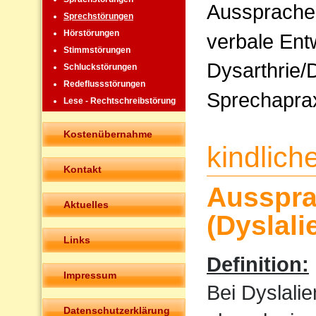
Ausspraches
Sprechstörungen
Hörstörungen
verbale Ent
Stimmstörungen
Dysarthrie/
Schluckstörungen
Redeflussstörungen
Sprechapra
Lese - Rechtschreibstörung
Kostenübernahme
kindlic
Kontakt
Ausspra
Aktuelles
(Dyslali
Links
Definition:
Impressum
Bei Dyslali
Datenschutzerklärung