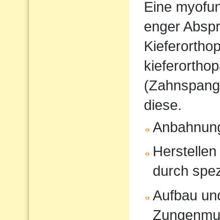
Eine myofunk
enger Absp
Kieferorthop
kieferortho
(Zahnspange
diese.
Anbahnung
Herstellen
durch spe
Aufbau und
Zungenmus