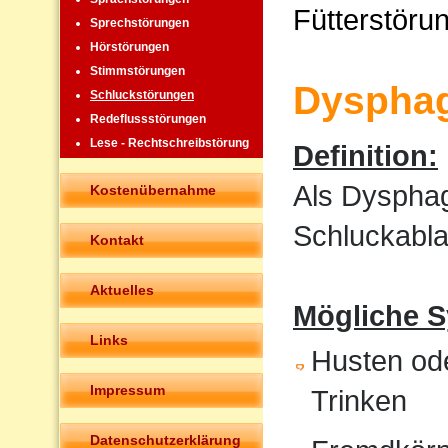
Fütterstöru
Sprechstörungen
Hörstörungen
Stimmstörungen
Dysphag
Schluckstörungen
Redeflussstörungen
Lese - Rechtschreibstörung
Definition:
Als Dysphag
Kostenübernahme
Schluckabla
Kontakt
Aktuelles
Mögliche 
Links
Husten od
Impressum
Trinken
Datenschutzerklärung