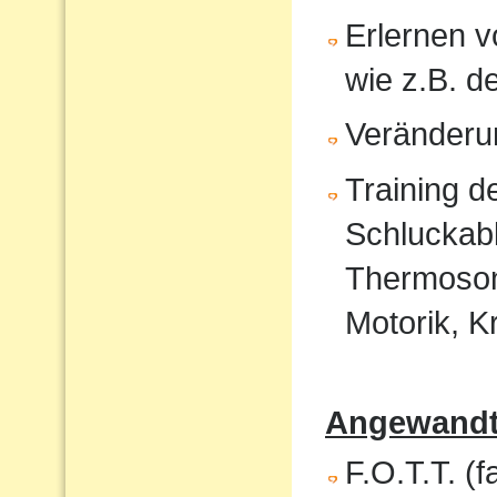
Erlernen 
wie z.B. 
Veränderu
Training 
Schluckabl
Thermosond
Motorik, K
Angewandte
F.O.T.T. (f