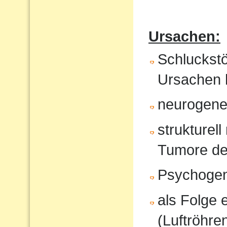
Ursachen:
Schluckst
Ursachen 
neurogene 
strukturel
Tumore de
Psychoge
als Folge 
(Luftröhren