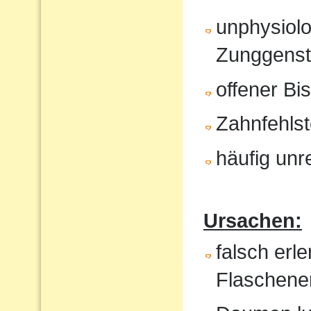
unphysiol
Zunggenst
offener Bi
Zahnfehlst
häufig unr
Ursachen:
falsch erl
Flaschene