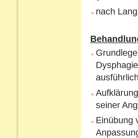
nach Langz
Behandlun
Grundlege
Dysphagiet
ausführlic
Aufklärung
seiner An
Einübung vo
Anpassun