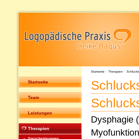
Startseite
>
Therapien
>
Schluck
Schluck
Startseite
Team
Schluck
Leistungen
Dysphagie (
Therapien
Myofunktion
Sprachstörungen