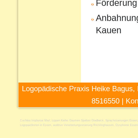
Förderung
Anbahnung
Kauen
Logopädische Praxis Heike Bagus, 
8516550 |
Kon
Cochlea Implantat Marl
,
Lippen Kiefer Gaumen Spalten Gladbeck
,
Sprachstoerungen Essen
Logopaedinnen in Essen
,
auditive Verarbeitungsstoerung Recklinghausen
,
Dysphonie Essen