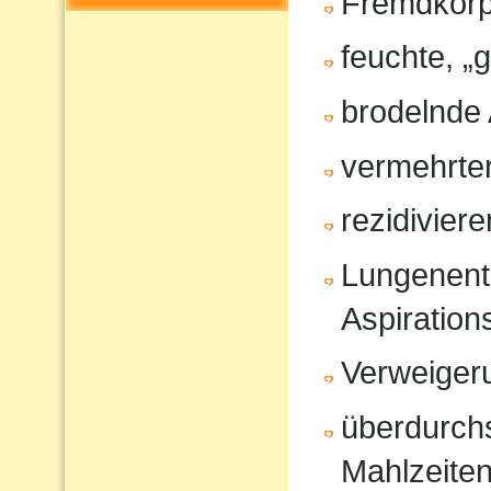
Fremdkörp
feuchte, „
brodelnde
vermehrter
rezidivier
Lungenent
Aspiratio
Verweiger
überdurchs
Mahlzeite