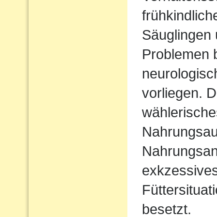
frühkindlic
Säuglingen 
Problemen b
neurologisc
vorliegen. D
wählerische
Nahrungsau
Nahrungsan
exkzessives
Füttersituat
besetzt.