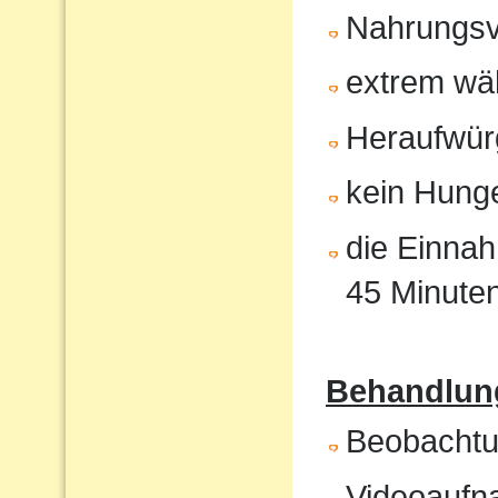
Nahrungsv
extrem wä
Heraufwür
kein Hunge
die Einnah
45 Minute
Behandlung
Beobachtun
Videoaufna