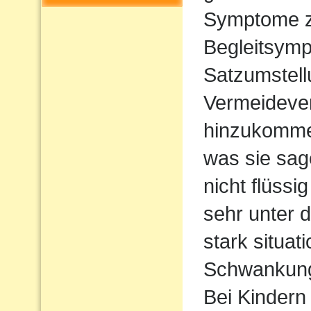
Symptome z
Begleitsym
Satzumstel
Vermeideve
hinzukommen
was sie sag
nicht flüssi
sehr unter d
stark situat
Schwankun
Bei Kindern 