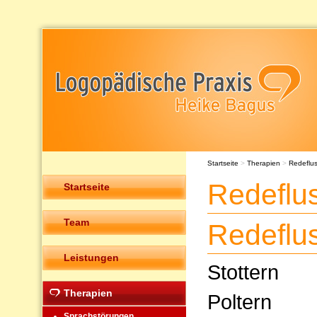
Startseite
>
Therapien
>
Redeflu
Redeflu
Startseite
Team
Redeflu
Leistungen
Stottern
Therapien
Poltern
Sprachstörungen