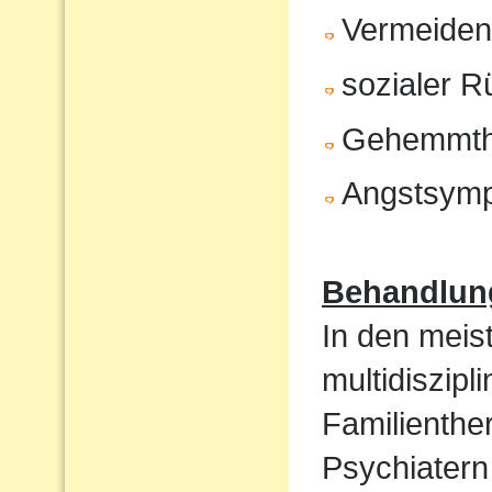
Vermeiden 
sozialer 
Gehemmth
Angstsym
Behandlun
In den meist
multidiszip
Familienthe
Psychiatern