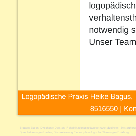
logopädisch
verhaltens
notwendig s
Unser Team 
Logopädische Praxis Heike Bagus, 
8516550 |
Kon
Stottern Essen
,
Dysphonie Dorsten
,
Rehabilitationspaedagoge nahe Muelheim
,
Stotterther
Sprechstoerungen Herten
,
Stimmstoerung Essen
,
phonologische Stoerungen Duisburg