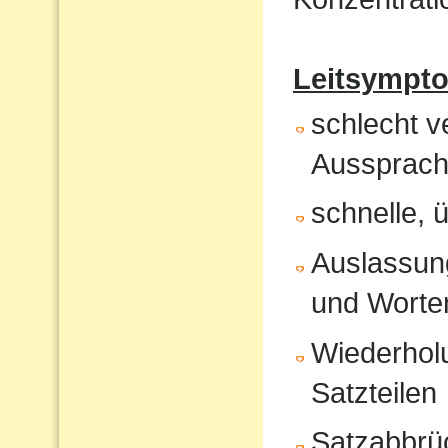
Leitsympt
schlecht v
Aussprach
schnelle, 
Auslassung
und Worte
Wiederholu
Satzteilen
Satzabbrü