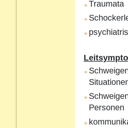
Traumata
Schockerl
psychiatr
Leitsympto
Schweigen 
Situatione
Schweigen
Personen
kommunika