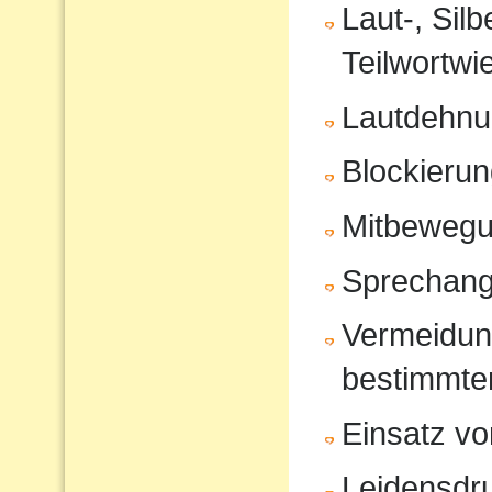
Laut-, Sil
Teilwortwi
Lautdehn
Blockierun
Mitbeweg
Sprechang
Vermeidun
bestimmte
Einsatz vo
Leidensdr