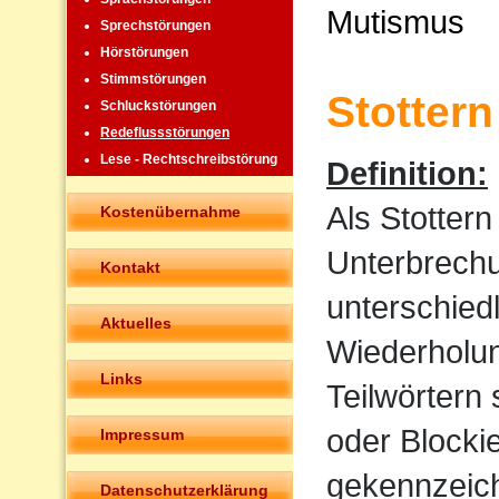
Mutismus
Sprechstörungen
Hörstörungen
Stimmstörungen
Stottern
Schluckstörungen
Redeflussstörungen
Lese - Rechtschreibstörung
Definition:
Als Stotter
Kostenübernahme
Unterbrechu
Kontakt
unterschied
Aktuelles
Wiederholun
Links
Teilwörtern
oder Blocki
Impressum
gekennzeich
Datenschutzerklärung