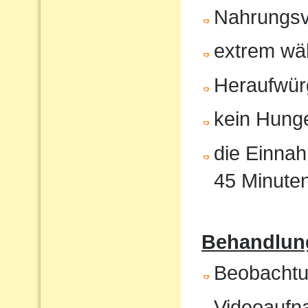
Nahrungsv
extrem wä
Heraufwür
kein Hunge
die Einnah
45 Minute
Behandlung
Beobachtun
Videoaufna