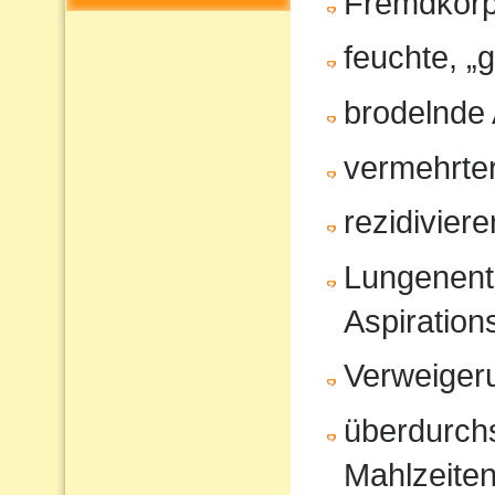
Fremdkörp
feuchte, „
brodelnde
vermehrter
rezidivier
Lungenent
Aspiratio
Verweiger
überdurchs
Mahlzeite