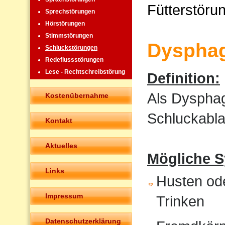
Fütterstöru
Sprechstörungen
Hörstörungen
Stimmstörungen
Dysphag
Schluckstörungen
Redeflussstörungen
Lese - Rechtschreibstörung
Definition:
Als Dysphag
Kostenübernahme
Schluckabla
Kontakt
Aktuelles
Mögliche 
Links
Husten od
Impressum
Trinken
Datenschutzerklärung