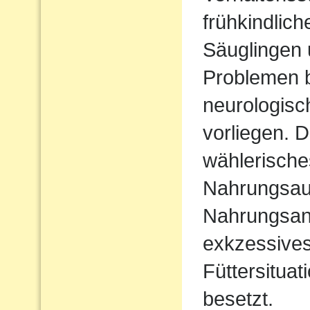
frühkindlic
Säuglingen 
Problemen b
neurologisc
vorliegen. D
wählerische
Nahrungsau
Nahrungsan
exkzessives
Füttersituat
besetzt.