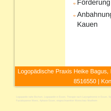
Förderung
Anbahnung
Kauen
Logopädische Praxis Heike Bagus, 
8516550 |
Kon
Logopaedie nahe Bochum
,
Logopaedin in Essen
,
Therapie nach Laryngektomie in Essen
,
Si
Fazialisparese Moers
,
Aphasie Essen
,
eingeschraenkter Wortschatz Muelheim