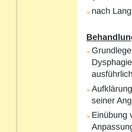
nach Langz
Behandlun
Grundlege
Dysphagiet
ausführlic
Aufklärung
seiner An
Einübung vo
Anpassun