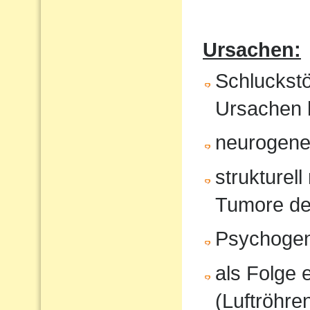
Ursachen:
Schluckst
Ursachen 
neurogene 
strukturel
Tumore de
Psychoge
als Folge 
(Luftröhren