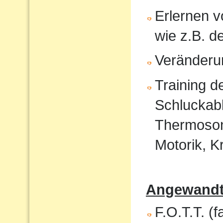
Erlernen 
wie z.B. 
Veränderu
Training 
Schluckabl
Thermosond
Motorik, K
Angewandte
F.O.T.T. (f