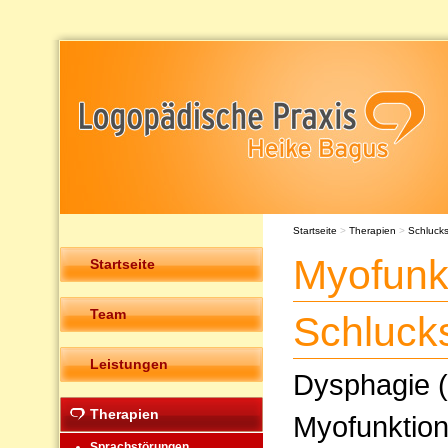
Startseite
>
Therapien
>
Schluck
Myofunkt
Startseite
Team
Schluck
Leistungen
Dysphagie (
Therapien
Myofunktion
Sprachstörungen