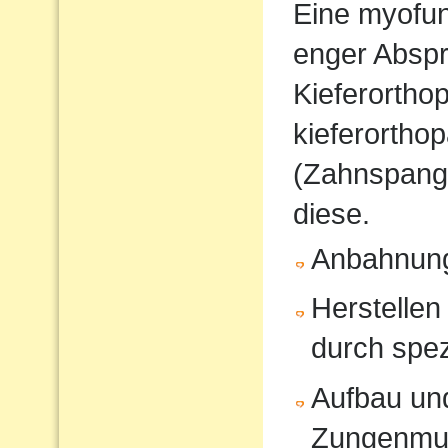
Eine myofunk
enger Absp
Kieferorthop
kieferortho
(Zahnspange
diese.
Anbahnung
Herstellen
durch spe
Aufbau und
Zungenmus