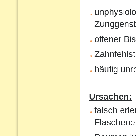
unphysiol
Zunggenst
offener Bi
Zahnfehlst
häufig unr
Ursachen:
falsch erl
Flaschene