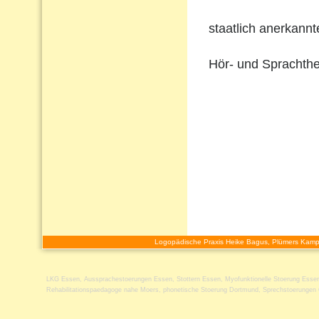
staatlich anerkann
Hör- und Sprachthe
Logopädische Praxis Heike Bagus, Plümers Kamp
LKG Essen
,
Aussprachestoerungen Essen
,
Stottern Essen
,
Myofunktionelle Stoerung Esse
Rehabilitationspaedagoge nahe Moers
,
phonetische Stoerung Dortmund
,
Sprechstoerungen 