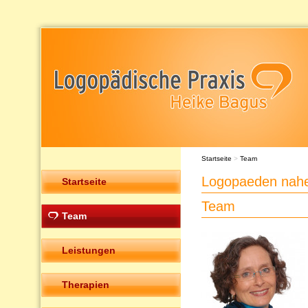
Startseite
>
Team
Logopaeden nahe
Startseite
Team
Team
Leistungen
Therapien