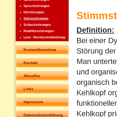
Sprechstörungen
Stimmst
Hörstörungen
Stimmstörungen
Schluckstörungen
Definition:
Redeflussstörungen
Lese - Rechtschreibstörung
Bei einer D
Störung der
Kostenübernahme
Man untertei
Kontakt
und organis
Aktuelles
organisch b
Links
Kehlkopf or
funktionell
Impressum
Kehlkopf pr
Datenschutzerklärung