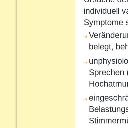
individuell 
Symptome s
Veränderun
belegt, be
unphysiol
Sprechen 
Hochatmun
eingeschrä
Belastungs
Stimmerm