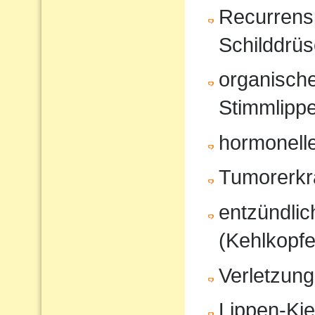
Recurrensp
Schilddrüs
organisch
Stimmlipp
hormonell
Tumorerk
entzündli
(Kehlkopfe
Verletzung
Lippen-Ki