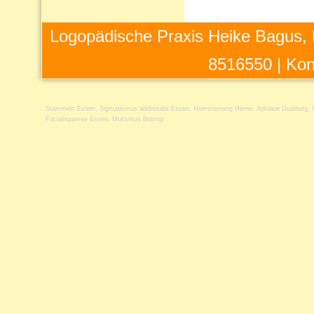
Logopädische Praxis Heike Bagus, 
8516550 |
Kon
Stammeln Essen
,
Sigmatismus addentalis Essen
,
Hoerstoerung Herne
,
Aphasie Duisburg
,
Facialisparese Essen
,
Mutismus Bottrop