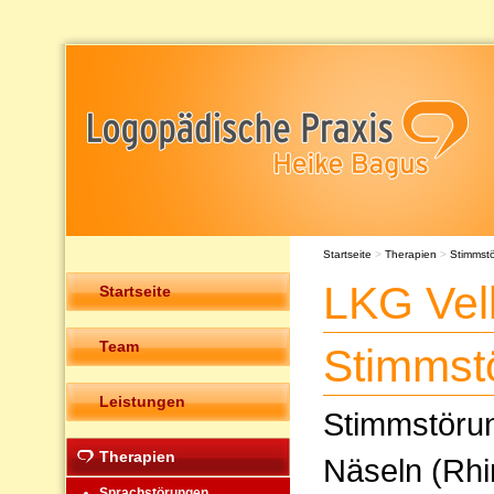
Startseite
>
Therapien
>
Stimmst
LKG Vel
Startseite
Team
Stimmst
Leistungen
Stimmstöru
Therapien
Näseln (Rhi
Sprachstörungen