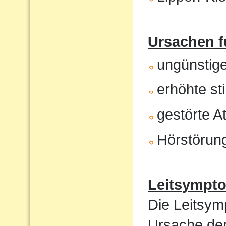
Ursachen f
ungünstig
erhöhte st
gestörte 
Hörstörun
Leitsympt
Die Leitsym
Ursache de