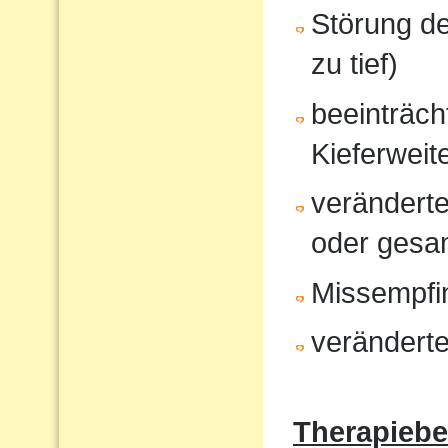
Störung d
zu tief)
beeinträcht
Kieferweit
veränderte
oder gesam
Missempfi
veränderte
Therapiebe